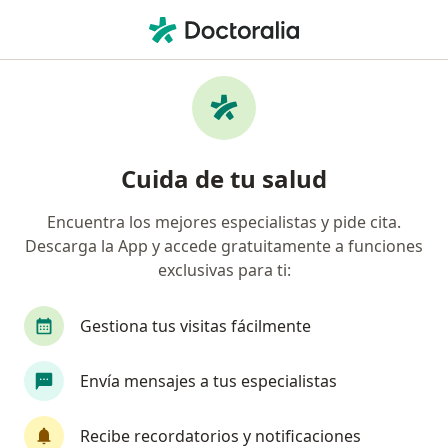
Men
Depresión • Zipaquirá, Cundinamarca
Filtros
• 1
Mapa
Especialistas en Depresión en Zipaquirá
Cuida de tu salud
Encuentra los mejores especialistas y pide cita.
¿Qué especialidad estás buscando?
Descarga la App y accede gratuitamente a funciones
Psicólogo
Medico alternativo
exclusivas para ti:
Gestiona tus visitas fácilmente
Envía mensajes a tus especialistas
Recibe recordatorios y notificaciones