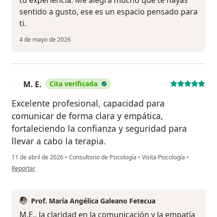
sentido a gusto, ese es un espacio pensado para
ti.
4 de mayo de 2026
M. E.
Cita verificada
M
Excelente profesional, capacidad para
comunicar de forma clara y empática,
fortaleciendo la confianza y seguridad para
llevar a cabo la terapia.
11 de abril de 2026
•
Consultorio de Psicología
•
Visita Psicología
•
en opinión del usuario M. E.
Reportar
Prof. María Angélica Galeano Fetecua
M.E., la claridad en la comunicación y la empatía