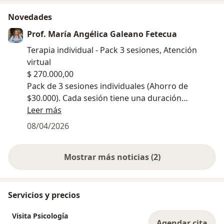
Novedades
Prof. María Angélica Galeano Fetecua
Terapia individual - Pack 3 sesiones, Atención
virtual
$ 270.000,00
Pack de 3 sesiones individuales (Ahorro de
$30.000). Cada sesión tiene una duración
aproximada entre 45 minutos a 1 hora.
Leer más
08/04/2026
Para comprar este paquete promocional es
necesario realizar el pago de contado a través de
Mostrar más noticias (2)
los siguientes medios de pago y enviar el soporte
vía WhatsApp:
*Medios de pago:*
Servicios y precios
Visita Psicología
- *Bre-B (llave):* @galeano5999 - 3183780553
Agendar cita