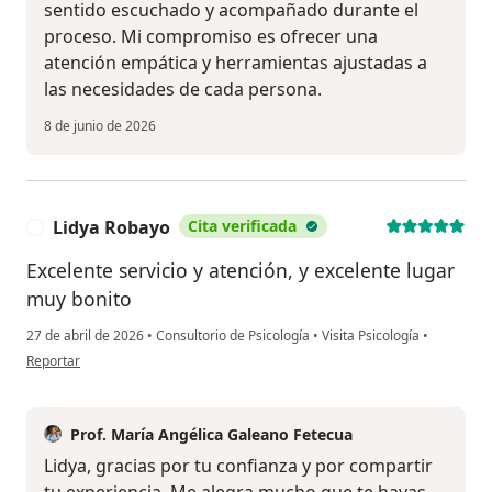
sentido escuchado y acompañado durante el
proceso. Mi compromiso es ofrecer una
atención empática y herramientas ajustadas a
las necesidades de cada persona.
8 de junio de 2026
Lidya Robayo
Cita verificada
L
Excelente servicio y atención, y excelente lugar
muy bonito
27 de abril de 2026
•
Consultorio de Psicología
•
Visita Psicología
•
en opinión del usuario Lidya Robayo
Reportar
Prof. María Angélica Galeano Fetecua
Lidya, gracias por tu confianza y por compartir
tu experiencia. Me alegra mucho que te hayas