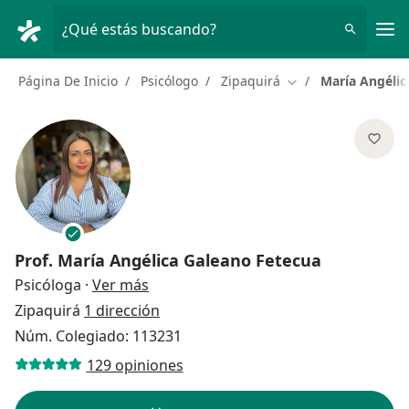
Men
¿Qué estás buscando?
Página De Inicio
Psicólogo
Zipaquirá
María Angélic
Cambiar de ciudad
Prof.
María Angélica Galeano Fetecua
sobre las especializaciones
Psicóloga
·
Ver más
Zipaquirá
1 dirección
Núm. Colegiado: 113231
129 opiniones