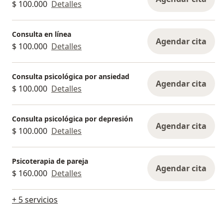
$ 100.000
Detalles
- ⁠*Nequi o Daviplata:* 3183780553
- ⁠*Bancolombia:* Cta. de ahorros # 304-773794-40
– María Angélica Galeano, CC 35425999
Consulta en línea
Agendar cita
- ⁠⁠*Davivienda*: Cta. de ahorros # 475370020368 –
$ 100.000
Detalles
María Angélica Galeano, CC 35425999
• ⁠*Tarjetas débito/crédito* (con un pequeño
Consulta psicológica por ansiedad
incremento)
Agendar cita
$ 100.000
Detalles
Después de realizar el pago, se pueden agendar
las citas según disponibilidad de la psicóloga y la
Consulta psicológica por depresión
elección de horario del paciente, a través de
Agendar cita
$ 100.000
Detalles
Doctoralia.
Psicoterapia de pareja
Agendar cita
$ 160.000
Detalles
+ 5 servicios