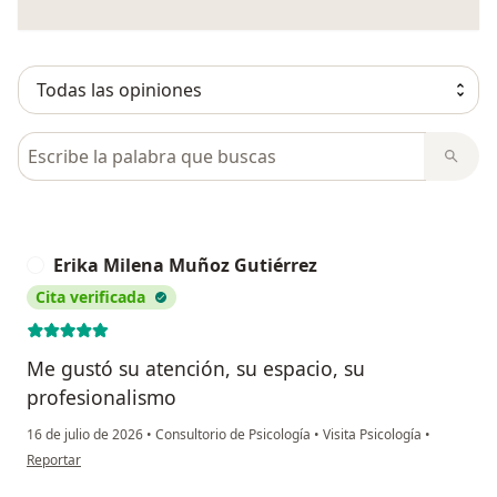
Busca en opiniones
Erika Milena Muñoz Gutiérrez
E
Cita verificada
Me gustó su atención, su espacio, su
profesionalismo
16 de julio de 2026
•
Consultorio de Psicología
•
Visita Psicología
•
en opinión del usuario Erika Milena Muñoz Gutiérrez
Reportar