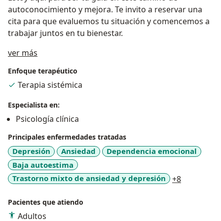
autoconocimiento y mejora. Te invito a reservar una
cita para que evaluemos tu situación y comencemos a
trabajar juntos en tu bienestar.
Acerca de mí
ver más
Enfoque terapéutico
Terapia sistémica
Especialista en:
Psicología clínica
Principales enfermedades tratadas
Depresión
Ansiedad
Dependencia emocional
Baja autoestima
a11y_sr_m
Trastorno mixto de ansiedad y depresión
+8
Pacientes que atiendo
Adultos