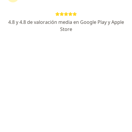
Cll. 80 # 49C-15 Cons. 408, Barranquilla
•
Mapa
Consultorio privado
Acepta Mapfre Colombia Vida Seguros S.A.
4.8 y 4.8 de valoración media en Google Play y Apple
Este especialista no ofrece reserva de cita en línea en esta dirección.
Store
Solicita una cita
Búsquedas relacionadas
Otros especialistas de Mapfre Colombia Vida
Seguros S.A.
Ginecólogos de Mapfre Colombia Vida Seguros
S.A. en Barranquilla
Otorrinolaringólogos de Mapfre Colombia Vida
Seguros S.A. en Barranquilla
Ortopedistas y traumatólogos de Mapfre