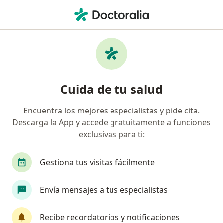
Men
Radiólogo • Bogotá, Cundinamarca
Filtros
Seguro:
Coomeva Medicina Pr
Radiólogos recomendados de Coomeva
Cuida de tu salud
Medicina Prepagada S.A. en Bogotá
Encuentra los mejores especialistas y pide cita.
Descarga la App y accede gratuitamente a funciones
exclusivas para ti:
Gestiona tus visitas fácilmente
Envía mensajes a tus especialistas
Dr. Victor Hugo Bastos Pardo
·
Ver más
Radiólogo, Neurocirujano
Recibe recordatorios y notificaciones
7 opiniones