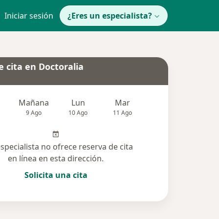
Iniciar sesión
¿Eres un especialista?
 cita en Doctoralia
Mañana
Lun
Mar
Mié
Jue
9 Ago
10 Ago
11 Ago
12 Ago
13 Ag
especialista no ofrece reserva de cita
en línea en esta dirección.
Solicita una cita