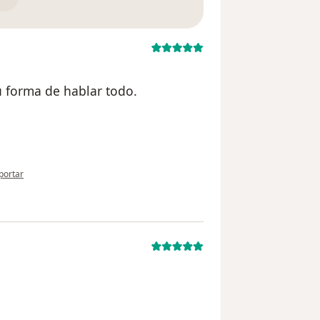
u forma de hablar todo.
 opinión del usuario paciente anónimo
portar