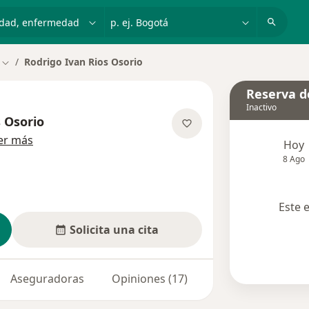
dad, enfermedad o nombre
p. ej. Bogotá
Rodrigo Ivan Rios Osorio
Cambiar de ciudad
Reserva de
Inactivo
s Osorio
sobre las especializaciones
er más
Hoy
8 Ago
Este 
Solicita una cita
Aseguradoras
Opiniones (17)