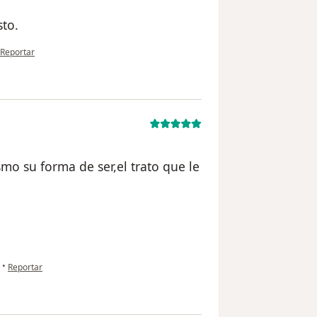
to.
en opinión del usuario usuario
Reportar
mo su forma de ser,el trato que le
en opinión del usuario anónimo
•
Reportar