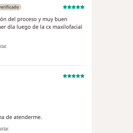
erificado
ción del proceso y muy buen
er día luego de la cx maxilofacial
pinión del usuario Carlos Cabrales
rtar
ma de atenderme.
opinión del usuario anónimo
ortar