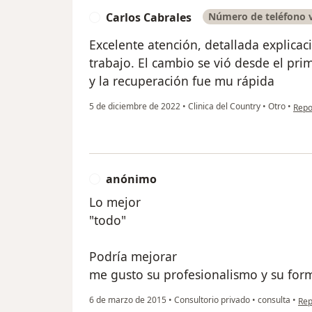
Carlos Cabrales
Número de teléfono v
C
Excelente atención, detallada explica
trabajo. El cambio se vió desde el prim
y la recuperación fue mu rápida
en o
5 de diciembre de 2022
•
Clinica del Country
•
Otro
•
Repo
anónimo
A
Lo mejor
"todo"
Podría mejorar
me gusto su profesionalismo y su for
en 
6 de marzo de 2015
•
Consultorio privado
•
consulta
•
Rep