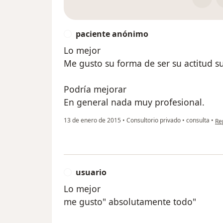
paciente anónimo
P
Lo mejor
Me gusto su forma de ser su actitud s
Podría mejorar
En general nada muy profesional.
en
13 de enero de 2015
•
Consultorio privado
•
consulta
•
Re
usuario
U
Lo mejor
me gusto" absolutamente todo"