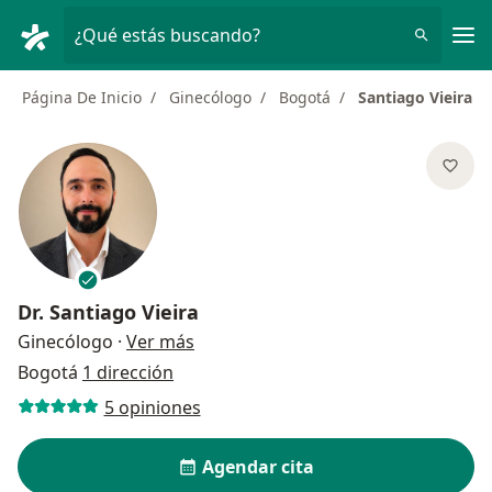
Men
¿Qué estás buscando?
Página De Inicio
Ginecólogo
Bogotá
Santiago Vieira
Dr.
Santiago Vieira
sobre las especializaciones
Ginecólogo
·
Ver más
Bogotá
1 dirección
5 opiniones
Agendar cita