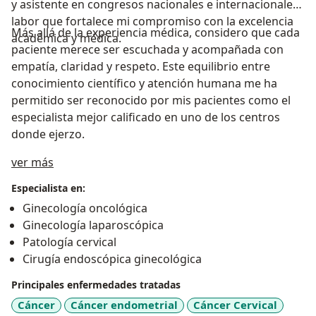
y asistente en congresos nacionales e internacionales
labor que fortalece mi compromiso con la excelencia
Más allá de la experiencia médica, considero que cada
académica y médica.
paciente merece ser escuchada y acompañada con
empatía, claridad y respeto. Este equilibrio entre
conocimiento científico y atención humana me ha
permitido ser reconocido por mis pacientes como el
especialista mejor calificado en uno de los centros
donde ejerzo.
Acerca de mí
ver más
Especialista en:
Ginecología oncológica
Ginecología laparoscópica
Patología cervical
Cirugía endoscópica ginecológica
Principales enfermedades tratadas
Cáncer
Cáncer endometrial
Cáncer Cervical