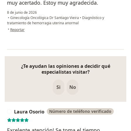
muy acertado. Estoy muy agradecida.
8 de junio de 2026
•
Ginecología Oncológica Dr Santiago Vieira
•
Diagnóstico y
tratamiento de hemorragia uterina anormal
en opinión del usuario Claudia Martínez
•
Reportar
¿Te ayudan las opiniones a decidir qué
especialistas visitar?
Si
No
Laura Osorio
Número de teléfono verificado
L
Excelente atención! Se toma el tiempo