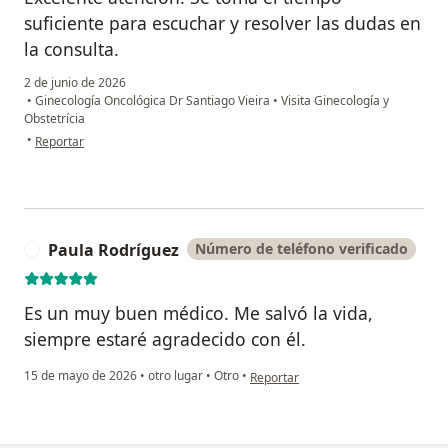
suficiente para escuchar y resolver las dudas en
la consulta.
2 de junio de 2026
•
Ginecología Oncológica Dr Santiago Vieira
•
Visita Ginecología y
Obstetrícia
en opinión del usuario Laura Osorio
•
Reportar
Paula Rodríguez
Número de teléfono verificado
P
Es un muy buen médico. Me salvó la vida,
siempre estaré agradecido con él.
en opinión del usuario Paula Rodríg
15 de mayo de 2026
•
otro lugar
•
Otro
•
Reportar