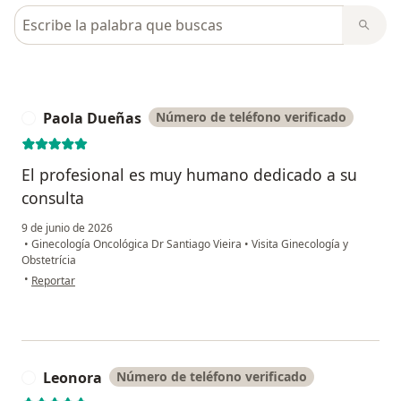
Busca en opiniones
Paola Dueñas
Número de teléfono verificado
P
El profesional es muy humano dedicado a su
consulta
9 de junio de 2026
•
Ginecología Oncológica Dr Santiago Vieira
•
Visita Ginecología y
Obstetrícia
en opinión del usuario Paola Dueñas
•
Reportar
Leonora
Número de teléfono verificado
L