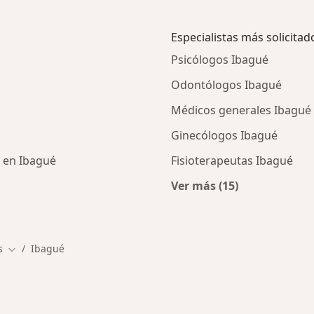
Especialistas más solicitad
Psicólogos Ibagué
Odontólogos Ibagué
Médicos generales Ibagué
Ginecólogos Ibagué
o en Ibagué
Fisioterapeutas Ibagué
Ver más (15)
cios en Ibagué
Más en esta categor
s
Ibagué
Cambiar de ciudad