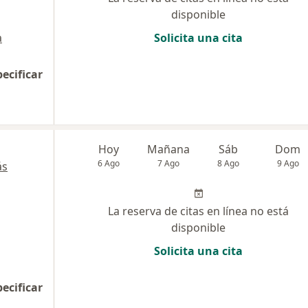
disponible
a
Solicita una cita
pecificar
Hoy
Mañana
Sáb
Dom
6 Ago
7 Ago
8 Ago
9 Ago
ás
La reserva de citas en línea no está
disponible
Solicita una cita
pecificar