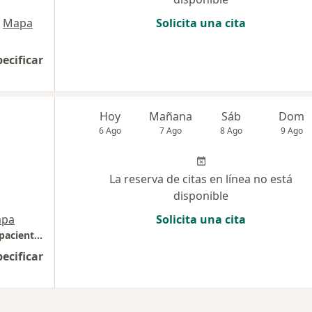
Mapa
Solicita una cita
pecificar
Hoy
Mañana
Sáb
Dom
6 Ago
7 Ago
8 Ago
9 Ago
La reserva de citas en línea no está
disponible
pa
Solicita una cita
evaluación integral de la historia clínica del paciente (sus quejas o síntomas) y del examen físico,
pecificar