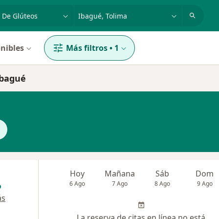
dad, enfermedad o nombre
p. ej. Bogotá
nibles
Más filtros
•
1
Ibagué
Hoy
Mañana
Sáb
Dom
6 Ago
7 Ago
8 Ago
9 Ago
ás
La reserva de citas en línea no está