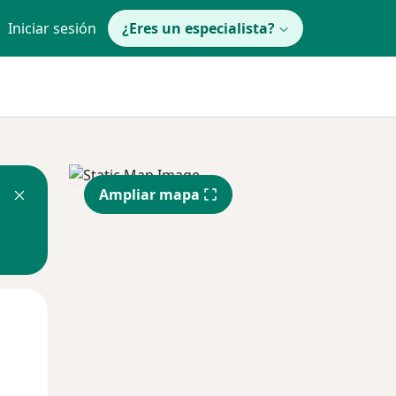
Iniciar sesión
¿Eres un especialista?
Ampliar mapa
Lun
Mar
Mié
10 Ago
11 Ago
12 Ago