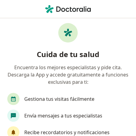
Men
Biodescodificación • Medellín, Antioquia
Filtros
• 1
Mapa
Especialistas en Biodescodificación Medellín
Cuida de tu salud
Encuentra los mejores especialistas y pide cita.
¿Qué especialidad estás buscando?
Descarga la App y accede gratuitamente a funciones
Psicólogo
Terapeuta complementario
Med
exclusivas para ti:
Gestiona tus visitas fácilmente
Envía mensajes a tus especialistas
Recibe recordatorios y notificaciones