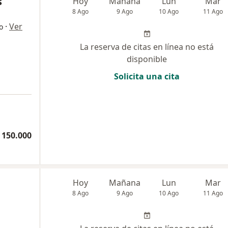
s
Hoy
Mañana
Lun
Mar
8 Ago
9 Ago
10 Ago
11 Ago
·
Ver
o
La reserva de citas en línea no está
disponible
Solicita una cita
 150.000
Hoy
Mañana
Lun
Mar
8 Ago
9 Ago
10 Ago
11 Ago