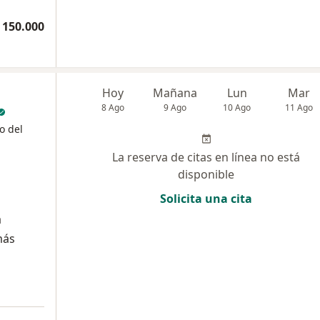
 150.000
Hoy
Mañana
Lun
Mar
8 Ago
9 Ago
10 Ago
11 Ago
o del
La reserva de citas en línea no está
disponible
Solicita una cita
a
más