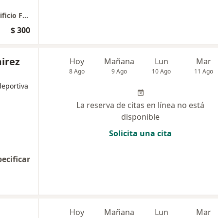
Consulta presencial - 1 hora de duración (Edificio Forum)
$ 300
irez
Hoy
Mañana
Lun
Mar
8 Ago
9 Ago
10 Ago
11 Ago
deportiva
La reserva de citas en línea no está
disponible
Solicita una cita
pecificar
Hoy
Mañana
Lun
Mar