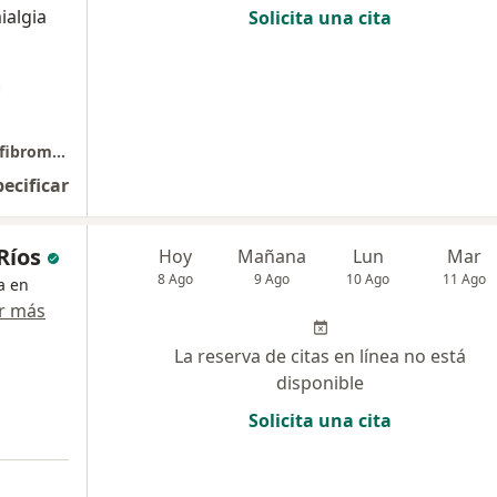
ialgia
Solicita una cita
.
Consulta para el control del dolor crónico y fibromialgia. Dr Alberto Ramirez.
pecificar
Ríos
Hoy
Mañana
Lun
Mar
8 Ago
9 Ago
10 Ago
11 Ago
a en
r más
La reserva de citas en línea no está
disponible
Solicita una cita