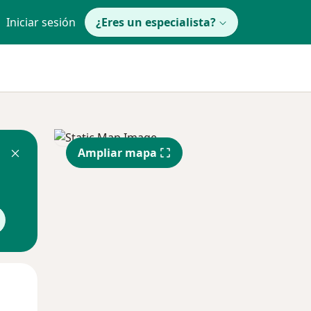
Iniciar sesión
¿Eres un especialista?
Ampliar mapa
Mié
Jue
Vie
12 Ago
13 Ago
14 Ago