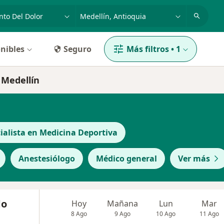
dad, enfermedad o nombre
p. ej. Bogotá
nibles
Seguro
Más filtros
•
1
 Medellín
ialista en Medicina Deportiva
Anestesiólogo
Médico general
Ver más
do
Hoy
Mañana
Lun
Mar
8 Ago
9 Ago
10 Ago
11 Ago