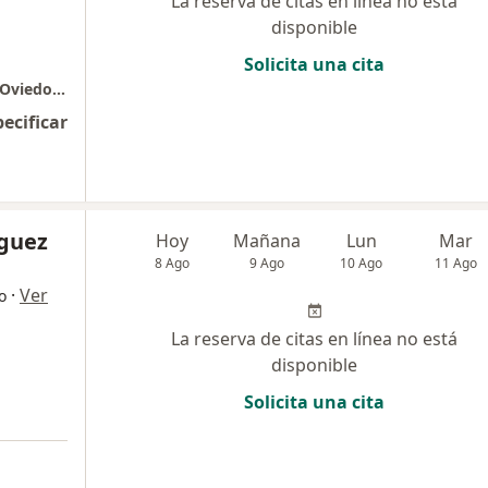
La reserva de citas en línea no está
disponible
Solicita una cita
Clinica CES - Torre médica Centro comercial Oviedo, piso 4
pecificar
íguez
Hoy
Mañana
Lun
Mar
8 Ago
9 Ago
10 Ago
11 Ago
·
Ver
o
La reserva de citas en línea no está
disponible
Solicita una cita