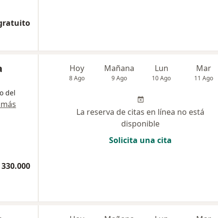
gratuito
a
Hoy
Mañana
Lun
Mar
8 Ago
9 Ago
10 Ago
11 Ago
o del
 más
La reserva de citas en línea no está
disponible
Solicita una cita
 330.000