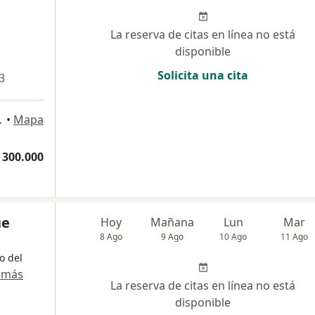
La reserva de citas en línea no está
disponible
Solicita una cita
3
ia, Colombia
•
Mapa
 300.000
ue
Hoy
Mañana
Lun
Mar
8 Ago
9 Ago
10 Ago
11 Ago
o del
 más
La reserva de citas en línea no está
disponible