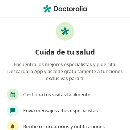
Men
Cirugía De Tejidos Blandos Orales • Bogotá, Cundinamarca
Filtros
• 1
Seguro
Mapa
Especialistas en Cirugía de tejidos blandos
Cuida de tu salud
orales Bogotá
Encuentra los mejores especialistas y pide cita.
Descarga la App y accede gratuitamente a funciones
¿Qué especialidad estás buscando?
exclusivas para ti:
Cirujano maxilofacial
Odontólogo
Derma
Gestiona tus visitas fácilmente
Envía mensajes a tus especialistas
Recibe recordatorios y notificaciones