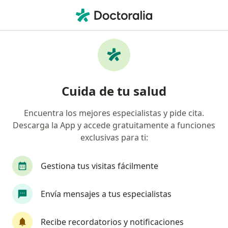
Men
Sutura Y Curación De Herida En Cavidad Bucal • Bogotá, Cundinamarca
Filtros
• 1
Seguro
Mapa
Especialistas en Sutura y Curación de
Cuida de tu salud
Herida en Cavidad Bucal Bogotá
Encuentra los mejores especialistas y pide cita.
Descarga la App y accede gratuitamente a funciones
¿Qué especialidad estás buscando?
exclusivas para ti:
Odontólogo
Cirujano maxilofacial
Derma
Gestiona tus visitas fácilmente
Envía mensajes a tus especialistas
Recibe recordatorios y notificaciones