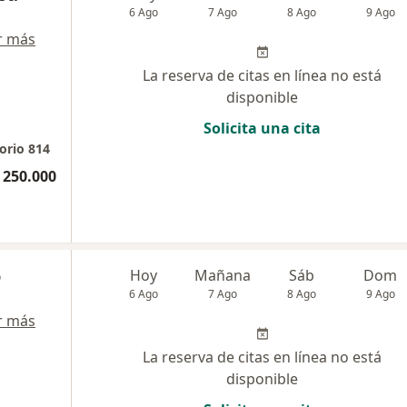
6 Ago
7 Ago
8 Ago
9 Ago
r más
La reserva de citas en línea no está
disponible
Solicita una cita
orio 814
 250.000
o
Hoy
Mañana
Sáb
Dom
6 Ago
7 Ago
8 Ago
9 Ago
r más
La reserva de citas en línea no está
disponible