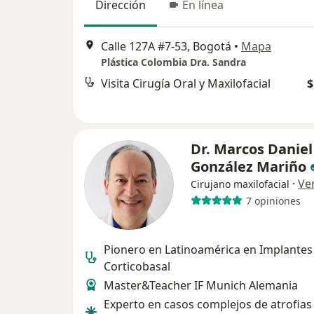
Dirección
En línea
Calle 127A #7-53, Bogotá
•
Mapa
Plástica Colombia Dra. Sandra
Visita Cirugía Oral y Maxilofacial
$
Dr. Marcos Daniel
González Mariño
·
Ve
Cirujano maxilofacial
7 opiniones
Pionero en Latinoamérica en Implantes
Corticobasal
Master&Teacher IF Munich Alemania
Experto en casos complejos de atrofias