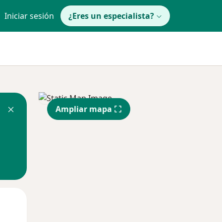
Iniciar sesión
¿Eres un especialista?
Ampliar mapa
Lun
Mar
Mié
10 Ago
11 Ago
12 Ago