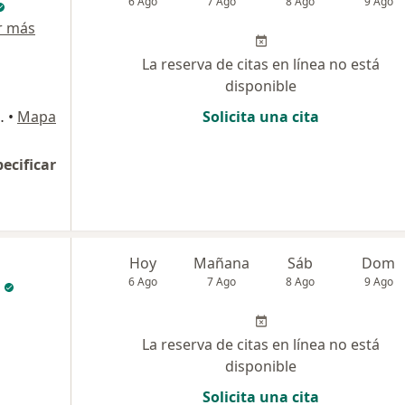
6 Ago
7 Ago
8 Ago
9 Ago
r más
La reserva de citas en línea no está
disponible
ética Maxilofacial), Bogotá
•
Mapa
Solicita una cita
pecificar
Hoy
Mañana
Sáb
Dom
6 Ago
7 Ago
8 Ago
9 Ago
La reserva de citas en línea no está
disponible
Solicita una cita