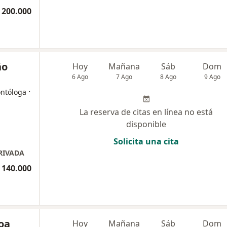
 200.000
ño
Hoy
Mañana
Sáb
Dom
6 Ago
7 Ago
8 Ago
9 Ago
·
ontóloga
La reserva de citas en línea no está
disponible
Solicita una cita
RIVADA
 140.000
Roa
Hoy
Mañana
Sáb
Dom