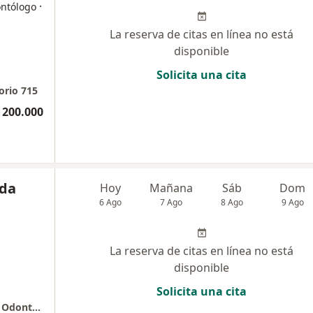
·
ontólogo
La reserva de citas en línea no está
disponible
Solicita una cita
orio 715
 200.000
nda
Hoy
Mañana
Sáb
Dom
6 Ago
7 Ago
8 Ago
9 Ago
La reserva de citas en línea no está
disponible
Solicita una cita
Edificio Capital Center II - Torre C cons 503 - Odontología especializada dra Luisa Fernanda Gomez