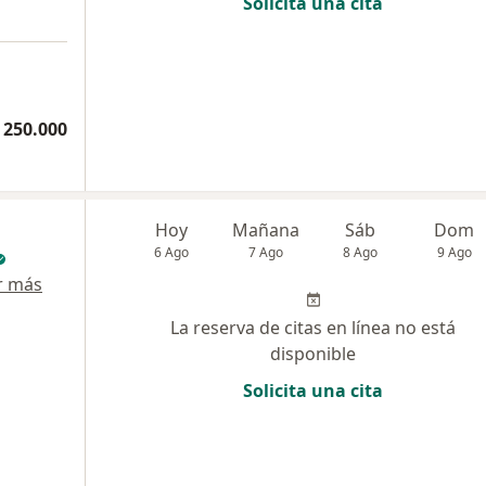
Solicita una cita
 250.000
Hoy
Mañana
Sáb
Dom
6 Ago
7 Ago
8 Ago
9 Ago
r más
La reserva de citas en línea no está
disponible
Solicita una cita