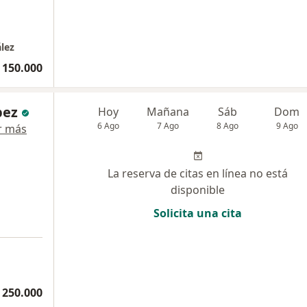
lez
 150.000
pez
Hoy
Mañana
Sáb
Dom
6 Ago
7 Ago
8 Ago
9 Ago
r más
La reserva de citas en línea no está
disponible
Solicita una cita
 250.000