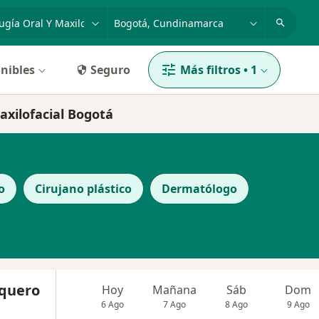
dad, enfermedad o nombre
p. ej. Bogotá
nibles
Seguro
Más filtros
•
1
Maxilofacial Bogotá
o
Cirujano plástico
Dermatólogo
rquero
Hoy
Mañana
Sáb
Dom
6 Ago
7 Ago
8 Ago
9 Ago