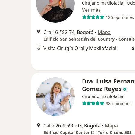
Cirujano maxilofacial, Od
Ver más
126 opiniones
Cra 16 #82-74, Bogotá
•
Mapa
Edificio San Sebastián del Country - Consult
Visita Cirugía Oral y Maxilofacial
$
Dra. Luisa Ferna
Gomez Reyes
Cirujano maxilofacial
98 opiniones
Calle 26 # 69C-03, Bogotá
•
Mapa