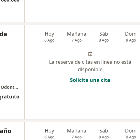
nda
Hoy
Mañana
Sáb
Dom
6 Ago
7 Ago
8 Ago
9 Ago
La reserva de citas en línea no está
disponible
Solicita una cita
Edificio Capital Center II - Torre C cons 503 - Odontología especializada dra Luisa Fernanda Gomez
gratuito
taño
Hoy
Mañana
Sáb
Dom
6 Ago
7 Ago
8 Ago
9 Ago