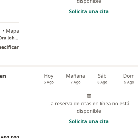
disponible
Solicita una cita
ogotá
•
Mapa
Periodoncia e Implantes dentales Usaquen Dra Johanna Calderon
pecificar
an
Hoy
Mañana
Sáb
Dom
6 Ago
7 Ago
8 Ago
9 Ago
La reserva de citas en línea no está
disponible
Solicita una cita
 600.000