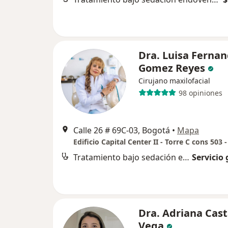
Dra. Luisa Ferna
Gomez Reyes
Cirujano maxilofacial
98 opiniones
Calle 26 # 69C-03, Bogotá
•
Mapa
Tratamiento bajo sedación endovenosa y anestesia
Servicio 
Dra. Adriana Cas
Vega