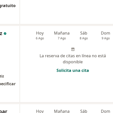
gratuito
z
Hoy
Mañana
Sáb
Dom
6 Ago
7 Ago
8 Ago
9 Ago
La reserva de citas en línea no está
disponible
Solicita una cita
tiz
pecificar
bar
Hoy
Mañana
Sáb
Dom