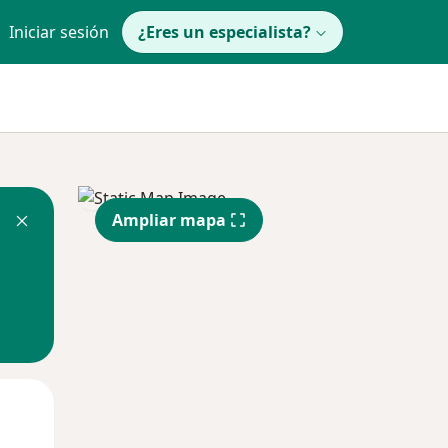
Iniciar sesión
¿Eres un especialista?
Ampliar mapa
Lun
Mar
Mié
10 Ago
11 Ago
12 Ago