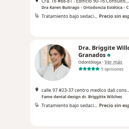
Cra. 16 #88-81 - Edificio 90-16 Consultorio 701, B
Tratamiento bajo sedación endovenosa y anestesia
Precio sin es
Dra. Briggite Will
Granados
·
Ver más
Odontóloga
5 opiniones
calle 97 #23-37 centro medico da
Fame dental design dr. Briggitte Wilches
Tratamiento bajo sedación endovenosa y anestesia
Precio sin es