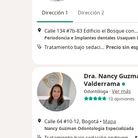
Dirección 1
Dirección 2
Calle 134 #7b-83 Edificio el Bosque consultorio 410, B
Tratamiento bajo sedación endovenosa y anestesia
Precio sin es
Dra. Nancy Guzm
Valderrama
·
Ver más
Odontóloga
10 opiniones
Calle 64 #10-12, Bogotá
•
Mapa
Nancy Guzman Odontologia Especializada
Tratamiento bajo sedación endovenosa y anestesia
$