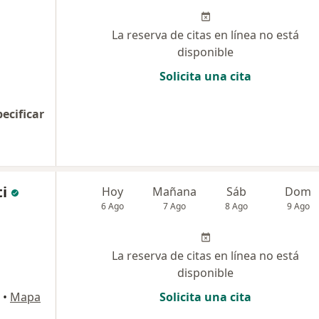
La reserva de citas en línea no está
disponible
Solicita una cita
pecificar
ti
Hoy
Mañana
Sáb
Dom
6 Ago
7 Ago
8 Ago
9 Ago
La reserva de citas en línea no está
disponible
•
Mapa
Solicita una cita