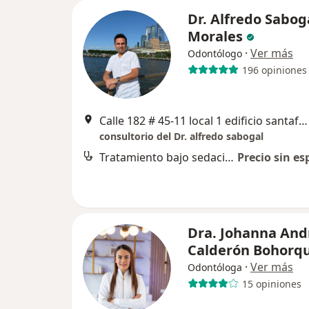
Dr. Alfredo Sabog
Morales
·
Ver más
Odontólogo
196 opiniones
Calle 182 # 45-11 local 1 edificio santafe pijao, Bogotá
consultorio del Dr. alfredo sabogal
Tratamiento bajo sedación endovenosa y anestesia
Precio sin es
Dra. Johanna And
Calderón Bohorq
·
Ver más
Odontóloga
15 opiniones