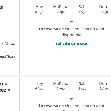
al
Hoy
Mañana
Sáb
Dom
6 Ago
7 Ago
8 Ago
9 Ago
La reserva de citas en línea no está
disponible
•
Mapa
Solicita una cita
pecificar
rea
Hoy
Mañana
Sáb
Dom
uez
6 Ago
7 Ago
8 Ago
9 Ago
La reserva de citas en línea no está