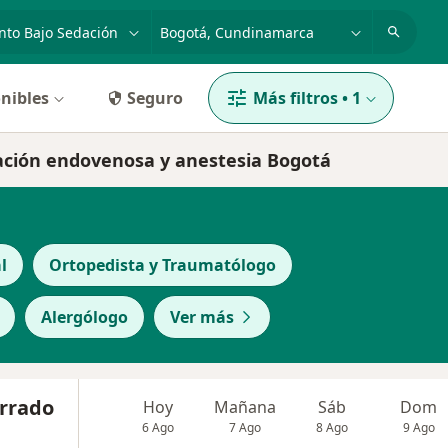
dad, enfermedad o nombre
p. ej. Bogotá
nibles
Seguro
Más filtros
•
1
dación endovenosa y anestesia Bogotá
l
Ortopedista y Traumatólogo
Alergólogo
Ver más
orrado
Hoy
Mañana
Sáb
Dom
6 Ago
7 Ago
8 Ago
9 Ago