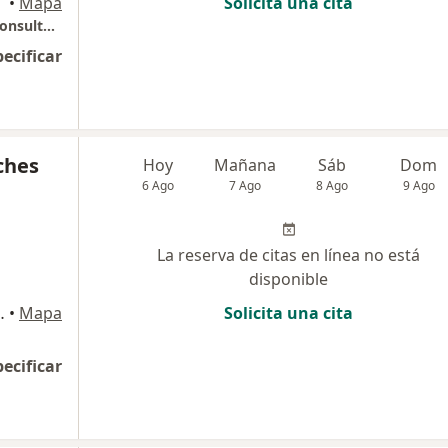
ogotá
•
Mapa
Solicita una cita
Dra Karen Buitrago - Ortodoncia Estética - Consultorio 701 Edificio 90-16
pecificar
ches
Hoy
Mañana
Sáb
Dom
6 Ago
7 Ago
8 Ago
9 Ago
La reserva de citas en línea no está
disponible
li cons: 322, Bogotá
•
Mapa
Solicita una cita
pecificar