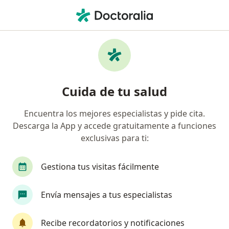
Men
Colecistectomía Por Laparoscopia • Bogotá, Cundinamarca
Filtros
• 1
Mapa
Especialistas en Colecistectomía por
Cuida de tu salud
laparoscopia Bogotá
Encuentra los mejores especialistas y pide cita.
Descarga la App y accede gratuitamente a funciones
¿Qué especialidad estás buscando?
exclusivas para ti:
Cirujano general
Gestiona tus visitas fácilmente
Envía mensajes a tus especialistas
Recibe recordatorios y notificaciones