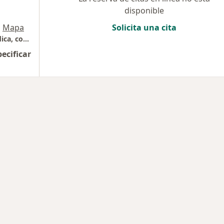
disponible
•
Mapa
Solicita una cita
Av Juan B Gutiérrez, 18-60. Edificio Oval Médica, consultorio 308
pecificar