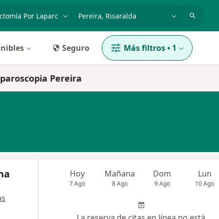
dad, enfermedad o nombre
p. ej. Bogotá
nibles
Seguro
Más filtros
•
1
aparoscopia Pereira
na
Hoy
Mañana
Dom
Lun
7 Ago
8 Ago
9 Ago
10 Ago
ás
La reserva de citas en línea no está