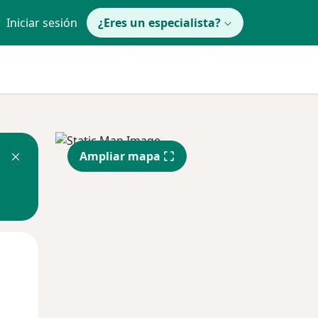
Iniciar sesión
¿Eres un especialista?
Ampliar mapa
Mar
Mié
Jue
11 Ago
12 Ago
13 Ago