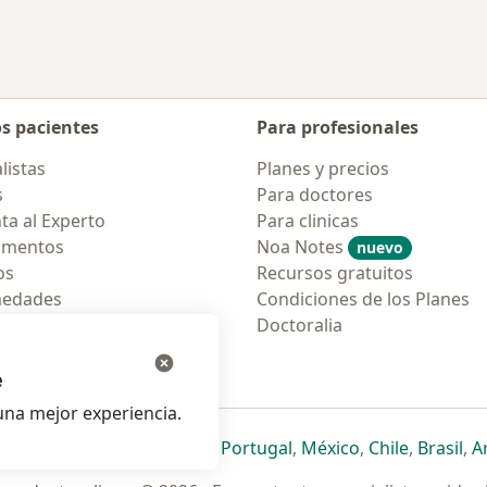
os pacientes
Para profesionales
listas
Planes y precios
s
Para doctores
ta al Experto
Para clinicas
amentos
Noa Notes
nuevo
os
Recursos gratuitos
medades
Condiciones de los Planes
tas Frecuentes
Doctoralia
ión para móvil
e
na mejor experiencia.
ueva pestaña
en una nueva pestaña
e abre en una nueva pestaña
se abre en una nueva pestaña
se abre en una nueva pestaña
se abre en una nueva pestaña
se abre en una nueva p
se abre en una
se abre e
se
Italia
,
Deutschland
,
Česko
,
Portugal
,
México
,
Chile
,
Brasil
,
A