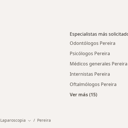
Especialistas más solicitad
Odontólogos Pereira
Psicólogos Pereira
a
Médicos generales Pereira
Internistas Pereira
Oftalmólogos Pereira
Ver más (15)
ios en Pereira
Más en esta categor
 Laparoscopia
Pereira
Cambiar de ciudad