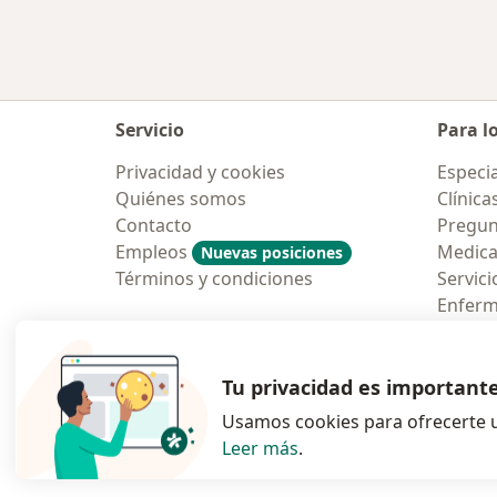
Servicio
Para l
Privacidad y cookies
Especia
Quiénes somos
Clínica
Contacto
Pregun
Empleos
Medic
Nuevas posiciones
Términos y condiciones
Servici
Enfer
Pregun
Aplicac
Tu privacidad es important
Usamos cookies para ofrecerte u
Leer más
.
se abre en una n
se abre 
s
Polska
,
Türkiye
,
España
,