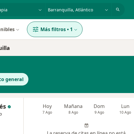
dad, enfermedad o nombre
p. ej. Bogotá
nibles
Más filtros
•
1
illa
co general
és
Hoy
Mañana
Dom
Lun
7 Ago
8 Ago
9 Ago
10 Ago
o
La reserva de citas en línea no está