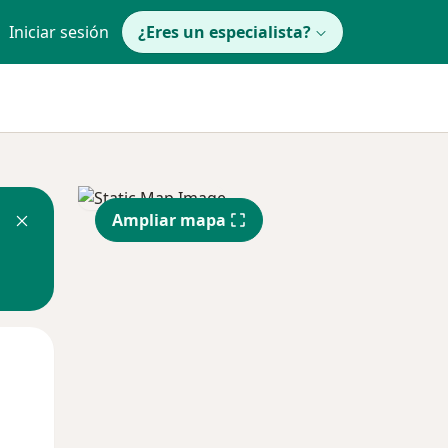
Iniciar sesión
¿Eres un especialista?
Ampliar mapa
Mar
Mié
Jue
11 Ago
12 Ago
13 Ago