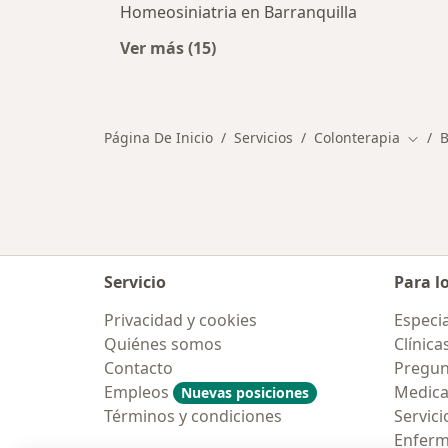
Homeosiniatria en Barranquilla
Ver más (15)
Más en esta categoría: Otros servic
Página De Inicio
Servicios
Colonterapia
B
Cambi
Servicio
Para l
Privacidad y cookies
Especia
Quiénes somos
Clínica
Contacto
Pregun
Empleos
Medic
Nuevas posiciones
Términos y condiciones
Servici
Enfer