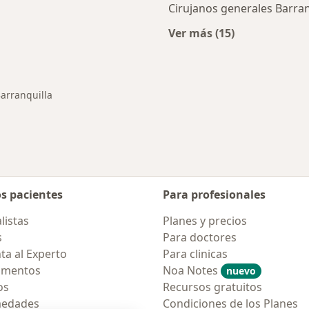
Cirujanos generales Barran
Ver más (15)
ios en Barranquilla
Más en esta categor
arranquilla
ar de ciudad
os pacientes
Para profesionales
listas
Planes y precios
s
Para doctores
ta al Experto
Para clinicas
amentos
Noa Notes
nuevo
os
Recursos gratuitos
medades
Condiciones de los Planes