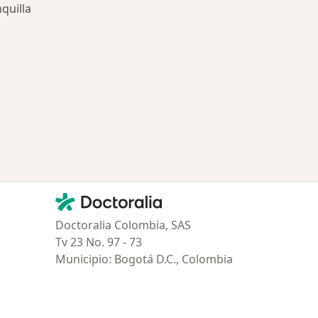
quilla
ía: Especialistas más solicitados
Contacto
Doctoralia - Página de inicio
Doctoralia Colombia, SAS
Tv 23 No. 97 - 73
Municipio: Bogotá D.C., Colombia