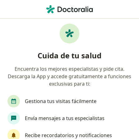
Men
Consulta Ginecológica • Bogotá, Cundinamarca
Filtros
• 1
Seguro
Mapa
Especialistas en Consulta ginecológica
Cuida de tu salud
Bogotá
Encuentra los mejores especialistas y pide cita.
Descarga la App y accede gratuitamente a funciones
¿Qué especialidad estás buscando?
exclusivas para ti:
Ginecólogo
Fisioterapeuta
Sexólogo
Gestiona tus visitas fácilmente
Envía mensajes a tus especialistas
Recibe recordatorios y notificaciones