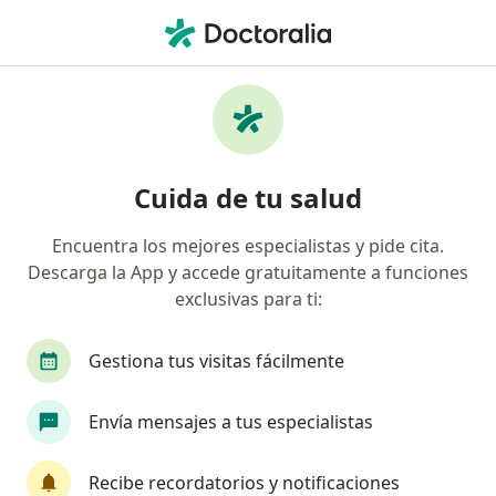
Men
Control Cirugía Plástica • Bogotá, Cundinamarca
Filtros
• 1
Seguro
Mapa
Especialistas en Control cirugía plástica
Cuida de tu salud
Bogotá
Encuentra los mejores especialistas y pide cita.
Descarga la App y accede gratuitamente a funciones
¿Qué especialidad estás buscando?
exclusivas para ti:
Cirujano plástico
Gestiona tus visitas fácilmente
Envía mensajes a tus especialistas
Recibe recordatorios y notificaciones