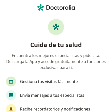
Men
Mentoplastia • Bogotá, Cundinamarca
Filtros
• 1
Seguro
Mapa
Especialistas en Mentoplastia Bogotá
Cuida de tu salud
Encuentra los mejores especialistas y pide cita.
¿Qué especialidad estás buscando?
Descarga la App y accede gratuitamente a funciones
Cirujano plástico
Otorrinolaringólogo
Ci
exclusivas para ti:
Gestiona tus visitas fácilmente
Envía mensajes a tus especialistas
Recibe recordatorios y notificaciones