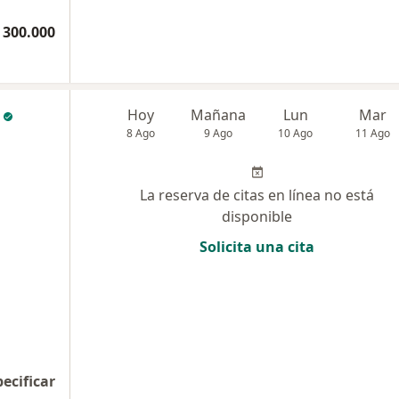
 300.000
Hoy
Mañana
Lun
Mar
8 Ago
9 Ago
10 Ago
11 Ago
La reserva de citas en línea no está
disponible
Solicita una cita
pecificar