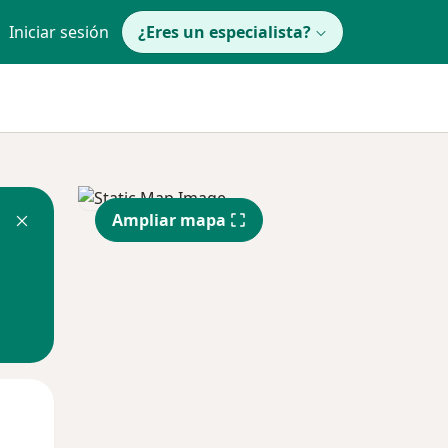
Iniciar sesión
¿Eres un especialista?
Ampliar mapa
Mié
Jue
Vie
12 Ago
13 Ago
14 Ago