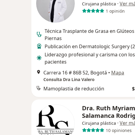
·
Ver m
Cirujana plástica
1 opinión
Técnica Trasplante de Grasa en Glúteos
Piernas
Publicación en Dermatologic Surgery (
Liderazgo profesional y carisma con los
pacientes
Carrera 16 # 86B 52, Bogotá
•
Mapa
Consulta Dra Lina Valero
Mamoplastia de reducción
$
Dra. Ruth Myria
Salamanca Rodri
·
Ver m
Cirujana plástica
10 opiniones