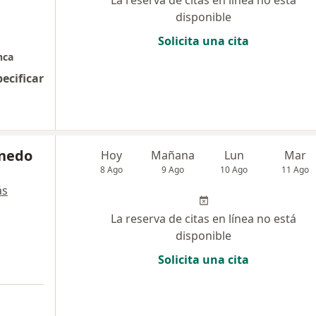
La reserva de citas en línea no está
disponible
Solicita una cita
nca
pecificar
inedo
Hoy
Mañana
Lun
Mar
8 Ago
9 Ago
10 Ago
11 Ago
ás
La reserva de citas en línea no está
disponible
Solicita una cita