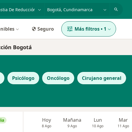
dad, enfermedad o nombre
p. ej. Bogotá
nibles
Seguro
Más filtros
•
1
cción Bogotá
Psicólogo
Oncólogo
Cirujano general
Hoy
Mañana
Lun
Mar
ia
8 Ago
9 Ago
10 Ago
11 Ago