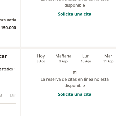
disponible
Solicita una cita
nza Botía
 150.000
car
Hoy
Mañana
Lun
Mar
8 Ago
9 Ago
10 Ago
11 Ago
·
estético
La reserva de citas en línea no está
disponible
Solicita una cita
3
Dirección 4