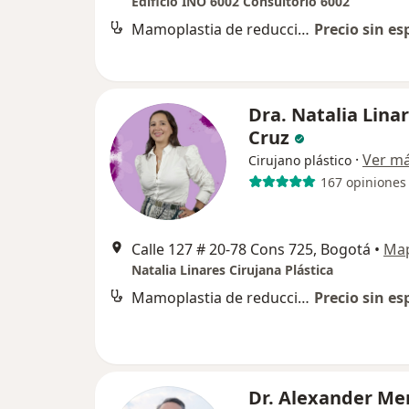
Edificio INO 6002 Consultorio 6002
Mamoplastia de reducción
Precio sin es
Dra. Natalia Lina
Cruz
·
Ver m
Cirujano plástico
167 opiniones
Calle 127 # 20-78 Cons 725, Bogotá
•
Ma
Natalia Linares Cirujana Plástica
Mamoplastia de reducción
Precio sin es
Dr. Alexander M