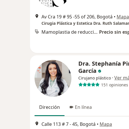
Av Cra 19 # 95 -55 of 206, Bogotá
•
Mapa
Cirugia Plástica y Estetica Dra. Ruth Salama
Mamoplastia de reducción
Precio sin es
Dra. Stephanía P
García
·
Ver m
Cirujano plástico
151 opiniones
Dirección
En línea
Calle 113 # 7 - 45, Bogotá
•
Mapa