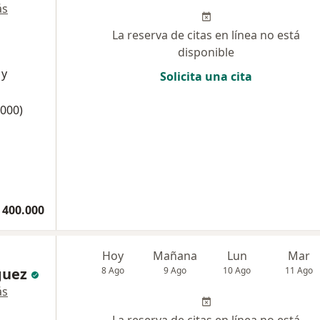
ás
La reserva de citas en línea no está
disponible
 y
Solicita una cita
2000)
 400.000
m
Hoy
Mañana
Lun
Mar
guez
8 Ago
9 Ago
10 Ago
11 Ago
ás