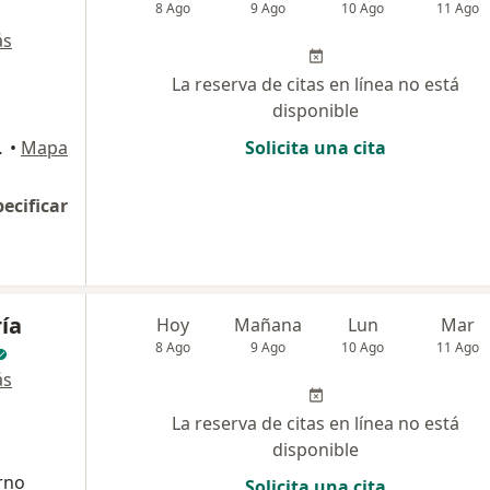
8 Ago
9 Ago
10 Ago
11 Ago
ás
La reserva de citas en línea no está
disponible
17, Bogotá
•
Mapa
Solicita una cita
pecificar
ía
Hoy
Mañana
Lun
Mar
8 Ago
9 Ago
10 Ago
11 Ago
ás
La reserva de citas en línea no está
disponible
rno
Solicita una cita