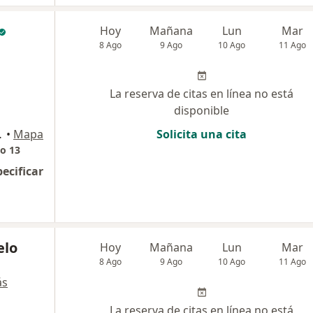
Hoy
Mañana
Lun
Mar
8 Ago
9 Ago
10 Ago
11 Ago
La reserva de citas en línea no está
disponible
lombia, Bogotá
•
Mapa
Solicita una cita
so 13
pecificar
elo
Hoy
Mañana
Lun
Mar
8 Ago
9 Ago
10 Ago
11 Ago
ás
La reserva de citas en línea no está