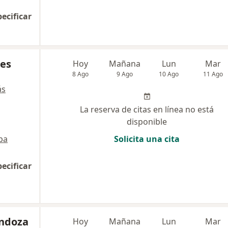
pecificar
res
Hoy
Mañana
Lun
Mar
8 Ago
9 Ago
10 Ago
11 Ago
ás
La reserva de citas en línea no está
disponible
pa
Solicita una cita
pecificar
endoza
Hoy
Mañana
Lun
Mar