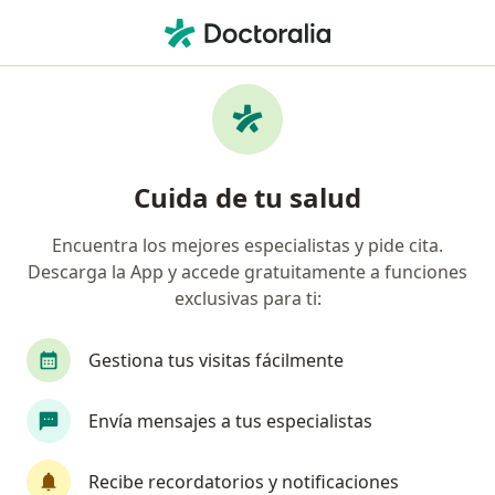
Men
Inyecciones De Toxina Botulínica • Bogotá, Cundinamarca
Filtros
• 1
Seguro
Mapa
Especialistas en Inyecciones de toxina
Cuida de tu salud
botulínica Bogotá
Encuentra los mejores especialistas y pide cita.
Descarga la App y accede gratuitamente a funciones
¿Qué especialidad estás buscando?
exclusivas para ti:
Dermatólogo
Cirujano plástico
Médico es
Gestiona tus visitas fácilmente
Envía mensajes a tus especialistas
Recibe recordatorios y notificaciones