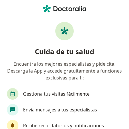
Men
Ecocardiografía Fetal • Bogotá, Cundinamarca
Filtros
• 1
Mapa
Especialistas en Ecocardiografía fetal
Cuida de tu salud
Bogotá
Encuentra los mejores especialistas y pide cita.
Descarga la App y accede gratuitamente a funciones
¿Qué especialidad estás buscando?
exclusivas para ti:
Ginecólogo
Perinatólogo
Gestiona tus visitas fácilmente
Envía mensajes a tus especialistas
Recibe recordatorios y notificaciones