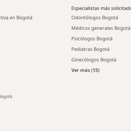
Especialistas más solicitad
uctiva en Bogotá
Odontólogos Bogotá
Médicos generales Bogotá
Psicólogos Bogotá
Pediatras Bogotá
Ginecólogos Bogotá
Ver más (15)
cios en Bogotá
Más en esta categor
Bogotá
ar de ciudad