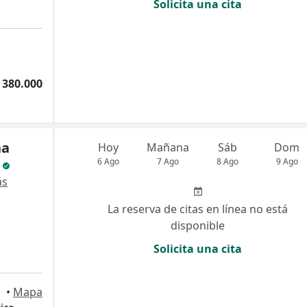
Solicita una cita
 380.000
na
Hoy
Mañana
Sáb
Dom
6 Ago
7 Ago
8 Ago
9 Ago
ás
La reserva de citas en línea no está
disponible
Solicita una cita
ogotá
•
Mapa