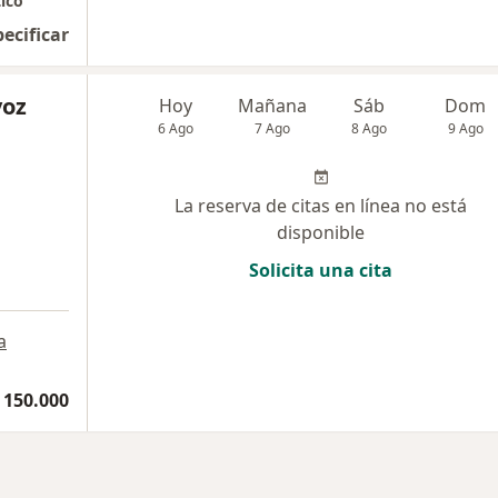
ico
pecificar
voz
Hoy
Mañana
Sáb
Dom
6 Ago
7 Ago
8 Ago
9 Ago
La reserva de citas en línea no está
disponible
Solicita una cita
a
 150.000