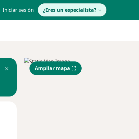
Iniciar sesión
¿Eres un especialista?
Ampliar mapa
Lun
Mar
Mié
10 Ago
11 Ago
12 Ago