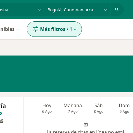
dad, enfermedad o nombre
p. ej. Bogotá
nibles
Más filtros
•
1
ía
Hoy
Mañana
Sáb
Dom
6 Ago
7 Ago
8 Ago
9 Ago
ás
La reserva de citas en línea no está