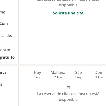
disponible
rno
Solicita una cita
n Cum
 calidez
DRA. ANGÉLICA FRANCO CÁRDENAS, PLASTIC SURGERY - CIRUGÍA PLÁSTICA ESTÉTICA Y RECONSTRUCTIVA
gratuito
ura
Hoy
Mañana
Sáb
Dom
6 Ago
7 Ago
8 Ago
9 Ago
ás
La reserva de citas en línea no está
disponible