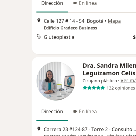
Dirección
En línea
Calle 127 # 14 - 54, Bogotá
•
Mapa
Edificio Gradeco Business
Gluteoplastia
$
Dra. Sandra Mile
Leguizamon Celis
·
Ver m
Cirujano plástico
132 opiniones
Dirección
En línea
Carrera 23 #124-87 - Torre 2 - Consultorio 804, B