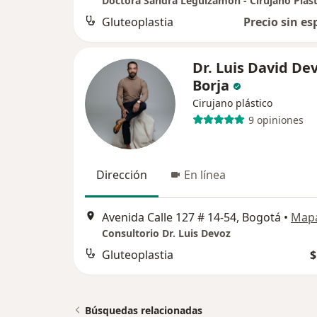
Doctora Sandra Leguizamon - Cirujano Plast
Gluteoplastia
Precio sin es
Dr. Luis David De
Borja
Cirujano plástico
9 opiniones
Dirección
En línea
Avenida Calle 127 # 14-54, Bogotá
•
Map
Consultorio Dr. Luis Devoz
Gluteoplastia
$
Búsquedas relacionadas