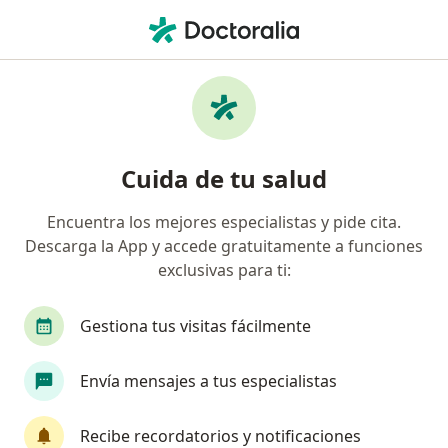
Men
Incisión Y Drenaje De Un Absceso Cutáneo • Bogotá, Cundinamarca
Filtros
• 1
Seguro
Mapa
Especialistas en Incisión y Drenaje de un
Cuida de tu salud
Absceso Cutáneo Bogotá
Encuentra los mejores especialistas y pide cita.
Descarga la App y accede gratuitamente a funciones
¿Qué especialidad estás buscando?
exclusivas para ti:
Dermatólogo
Terapeuta complementario
Gestiona tus visitas fácilmente
Envía mensajes a tus especialistas
Recibe recordatorios y notificaciones