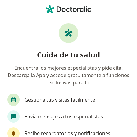
Men
Manejo De Urgencias Odontológicas • Cali, Valle del Cauca
Filtros
• 1
Seguro
Mapa
Especialistas en Manejo de urgencias
Cuida de tu salud
odontológicas Cali
Encuentra los mejores especialistas y pide cita.
Descarga la App y accede gratuitamente a funciones
¿Qué especialidad estás buscando?
exclusivas para ti:
Odontólogo
Cirujano maxilofacial
Ortodo
Gestiona tus visitas fácilmente
Envía mensajes a tus especialistas
Recibe recordatorios y notificaciones