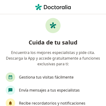
Men
Ortodoncia • Cali, Valle del Cauca
Filtros
• 1
Seguro
Mapa
Especialistas en Ortodoncia Cali
Cuida de tu salud
Encuentra los mejores especialistas y pide cita.
¿Qué especialidad estás buscando?
Descarga la App y accede gratuitamente a funciones
Odontólogo
Ortodoncista
Cirujano maxil
exclusivas para ti:
Gestiona tus visitas fácilmente
Envía mensajes a tus especialistas
Recibe recordatorios y notificaciones