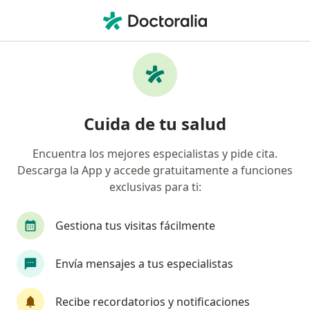
Men
Terapia Bioenergética • Barranquilla, Atlántico
Filtros
• 1
Mapa
Especialistas en Terapia Bioenergética
Cuida de tu salud
Barranquilla
Encuentra los mejores especialistas y pide cita.
Descarga la App y accede gratuitamente a funciones
¿Qué especialidad estás buscando?
exclusivas para ti:
Terapeuta complementario
Medico alternativ
Gestiona tus visitas fácilmente
Envía mensajes a tus especialistas
Recibe recordatorios y notificaciones