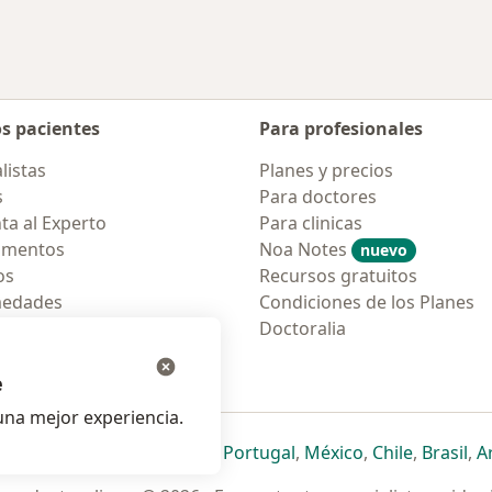
os pacientes
Para profesionales
listas
Planes y precios
s
Para doctores
ta al Experto
Para clinicas
amentos
Noa Notes
nuevo
os
Recursos gratuitos
medades
Condiciones de los Planes
tas Frecuentes
Doctoralia
ión para móvil
e
na mejor experiencia.
ueva pestaña
en una nueva pestaña
e abre en una nueva pestaña
se abre en una nueva pestaña
se abre en una nueva pestaña
se abre en una nueva pestaña
se abre en una nueva p
se abre en una
se abre e
se
Italia
,
Deutschland
,
Česko
,
Portugal
,
México
,
Chile
,
Brasil
,
A