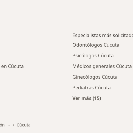
Especialistas más solicitad
Odontólogos Cúcuta
Psicólogos Cúcuta
o en Cúcuta
Médicos generales Cúcuta
Ginecólogos Cúcuta
Pediatras Cúcuta
Ver más (15)
ios en Cúcuta
Más en esta categor
tón
Cúcuta
Cambiar de ciudad