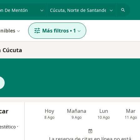
dad, enfermedad o nombre
p. ej. Bogotá
nibles
Más filtros
•
1
n Cúcuta
car
Hoy
Mañana
Lun
Mar
8 Ago
9 Ago
10 Ago
11 Ago
·
estético
La reserva de citas en línea no está