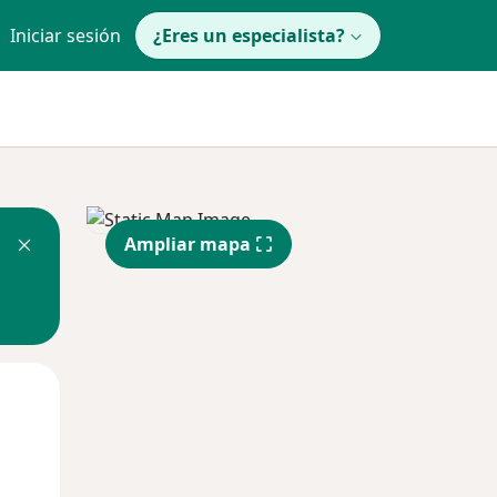
Iniciar sesión
¿Eres un especialista?
Ampliar mapa
Mié
Jue
Vie
12 Ago
13 Ago
14 Ago