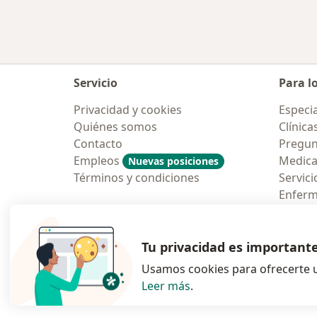
Servicio
Para l
Privacidad y cookies
Especia
Quiénes somos
Clínica
Contacto
Pregun
Empleos
Medic
Nuevas posiciones
Términos y condiciones
Servici
Enfer
Pregun
Aplicac
Tu privacidad es important
Usamos cookies para ofrecerte u
Leer más
.
se abre en una n
se abre 
s
Polska
,
Türkiye
,
España
,