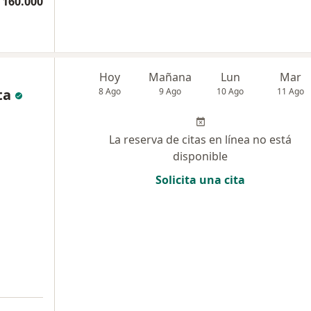
 160.000
Hoy
Mañana
Lun
Mar
ta
8 Ago
9 Ago
10 Ago
11 Ago
La reserva de citas en línea no está
disponible
Solicita una cita