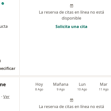
La reserva de citas en línea no está
disponible
ucta
Solicita una cita
N
pecificar
ine
Hoy
Mañana
Lun
Mar
8 Ago
9 Ago
10 Ago
11 Ago
·
Ver
a
La reserva de citas en línea no está