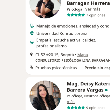
Barragan Herrera
·
Ver más
Psicóloga
7 opiniones
Manejo de emociones, ansiedad y cond
Universidad Konrad Lorenz
Empatía, escucha activa, calidez,
profesionalismo
Cl. 52 #20 15, Bogotá
•
Mapa
CONSULTORIO PSICÓLOGA LINA BARRAGA
Pruebas psicotécnicas
Precio sin es
Mag. Deisy Kater
Barrera Vargas
Psicóloga, Neuropsicólog
más
9 opiniones