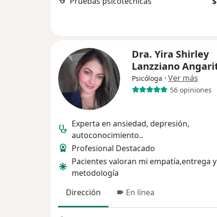
Pruebas psicotécnicas
$
Dra. Yira Shirley
Lanzziano Angari
·
Ver más
Psicóloga
56 opiniones
Experta en ansiedad, depresión,
autoconocimiento..
Profesional Destacado
Pacientes valoran mi empatía,entrega y
metodología
Dirección
En línea