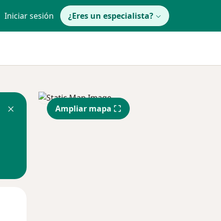
Iniciar sesión
¿Eres un especialista?
Ampliar mapa
Mié
Jue
Vie
12 Ago
13 Ago
14 Ago