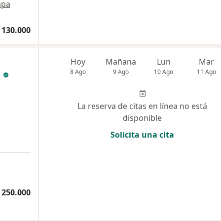
pa
 130.000
Hoy
Mañana
Lun
Mar
n
8 Ago
9 Ago
10 Ago
11 Ago
La reserva de citas en línea no está
disponible
Solicita una cita
 250.000