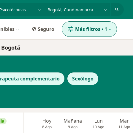
dad, enfermedad o nombre
p. ej. Bogotá
nibles
Seguro
Más filtros
•
1
s Bogotá
erapeuta complementario
Sexólogo
Hoy
Mañana
Lun
Mar
ia
8 Ago
9 Ago
10 Ago
11 Ago