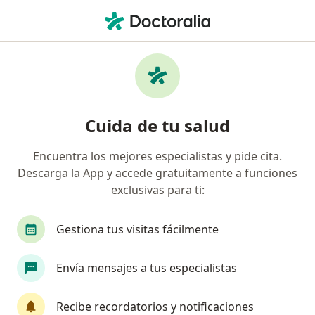
Men
Psicoterapia Individual • Itagüí, Antioquia
Filtros
• 1
Seguro
Mapa
Especialistas en Psicoterapia Individual
Cuida de tu salud
Itagüí
Encuentra los mejores especialistas y pide cita.
Descarga la App y accede gratuitamente a funciones
¿Qué especialidad estás buscando?
exclusivas para ti:
Psicólogo
Terapeuta complementario
Sex
Gestiona tus visitas fácilmente
Envía mensajes a tus especialistas
Recibe recordatorios y notificaciones