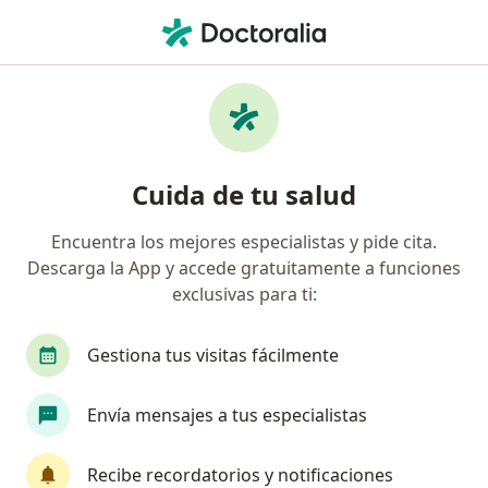
Men
Salud Mental Empresarial • Pereira, Risaralda
Filtros
• 1
Seguro
Mapa
Especialistas en Salud mental empresarial
Cuida de tu salud
Pereira
Encuentra los mejores especialistas y pide cita.
Descarga la App y accede gratuitamente a funciones
¿Qué especialidad estás buscando?
exclusivas para ti:
Psicólogo
Terapeuta complementario
Méd
Gestiona tus visitas fácilmente
Envía mensajes a tus especialistas
Recibe recordatorios y notificaciones