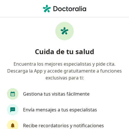
Men
Terapia De Constelaciones Familiares • Cali, Valle del Cauca
Filtros
• 1
Seguro
Mapa
Especialistas en Terapia de Constelaciones
Cuida de tu salud
Familiares Cali
Encuentra los mejores especialistas y pide cita.
Descarga la App y accede gratuitamente a funciones
¿Qué especialidad estás buscando?
exclusivas para ti:
Psicólogo
Enfermero
Terapeuta complem
Gestiona tus visitas fácilmente
Envía mensajes a tus especialistas
Recibe recordatorios y notificaciones