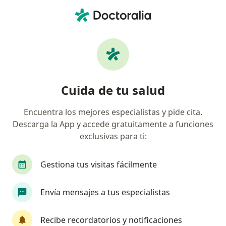
Men
Valoracion Ortodoncia • Barranquilla, Atlántico
Filtros
• 1
Mapa
Especialistas en Valoracion Ortodoncia
Cuida de tu salud
Barranquilla
Encuentra los mejores especialistas y pide cita.
Descarga la App y accede gratuitamente a funciones
¿Qué especialidad estás buscando?
exclusivas para ti:
Odontólogo
Cirujano maxilofacial
Gestiona tus visitas fácilmente
Envía mensajes a tus especialistas
Recibe recordatorios y notificaciones