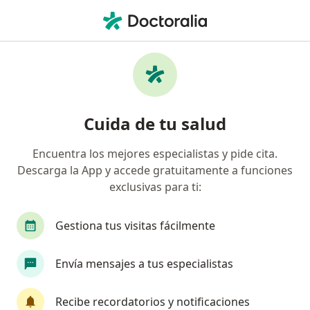
Men
Ortodoncia • Barranquilla, Atlántico
Filtros
• 1
Seguro
Mapa
Especialistas en Ortodoncia Barranquilla
Cuida de tu salud
Encuentra los mejores especialistas y pide cita.
¿Qué especialidad estás buscando?
Descarga la App y accede gratuitamente a funciones
Odontólogo
Cirujano maxilofacial
Ortodo
exclusivas para ti:
Gestiona tus visitas fácilmente
Envía mensajes a tus especialistas
Recibe recordatorios y notificaciones