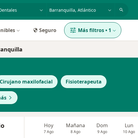
dad, enfermedad o nombre
p. ej. Bogotá
nibles
Seguro
Más filtros
•
1
ranquilla
Cirujano maxilofacial
Fisioterapeuta
más
io
Hoy
Mañana
Dom
Lun
7 Ago
8 Ago
9 Ago
10 Ago