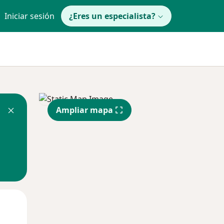
Iniciar sesión
¿Eres un especialista?
Ampliar mapa
Mar
Mié
Jue
11 Ago
12 Ago
13 Ago