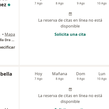
uez
7 Ago
8 Ago
9 Ago
10 Ago
La reserva de citas en línea no está
disponible
ranquilla
•
Mapa
Solicita una cita
Periodoncia e Implantes dentales Barranquilla Dra Johanna Calderón
pecificar
bella
Hoy
Mañana
Dom
Lun
7 Ago
8 Ago
9 Ago
10 Ago
La reserva de citas en línea no está
disponible