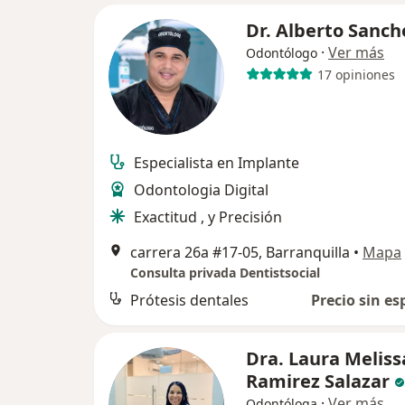
Dr. Alberto Sanch
·
Ver más
Odontólogo
17 opiniones
Especialista en Implante
Odontologia Digital
Exactitud , y Precisión
carrera 26a #17-05, Barranquilla
•
Mapa
Consulta privada Dentistsocial
Prótesis dentales
Precio sin es
Dra. Laura Meliss
Ramirez Salazar
·
Ver más
Odontóloga