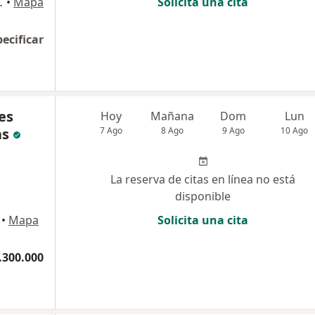
, Barranquilla
•
Mapa
Solicita una cita
pecificar
es
Hoy
Mañana
Dom
Lun
as
7 Ago
8 Ago
9 Ago
10 Ago
La reserva de citas en línea no está
disponible
•
Mapa
Solicita una cita
.300.000