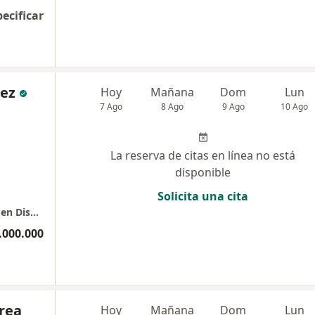
pecificar
dez
Hoy
Mañana
Dom
Lun
7 Ago
8 Ago
9 Ago
10 Ago
La reserva de citas en línea no está
disponible
Solicita una cita
Dr. Kevin Jose Fernandez Ordoñez / Experto en Diseños de Sonrisas
.000.000
rea
Hoy
Mañana
Dom
Lun