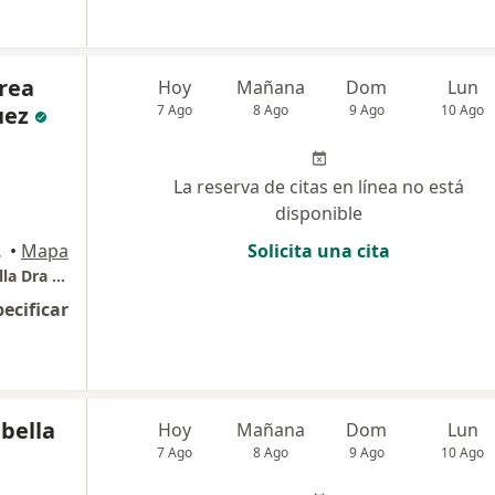
rea
Hoy
Mañana
Dom
Lun
uez
7 Ago
8 Ago
9 Ago
10 Ago
La reserva de citas en línea no está
disponible
ranquilla
•
Mapa
Solicita una cita
Periodoncia e Implantes dentales Barranquilla Dra Johanna Calderón
pecificar
bella
Hoy
Mañana
Dom
Lun
7 Ago
8 Ago
9 Ago
10 Ago