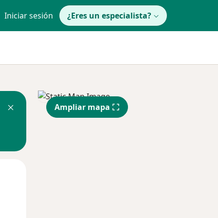
Iniciar sesión
¿Eres un especialista?
Ampliar mapa
Mar
Mié
Jue
11 Ago
12 Ago
13 Ago