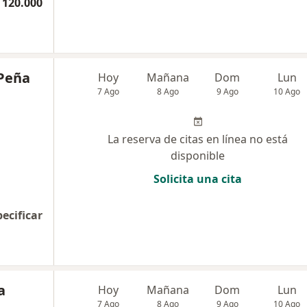
 120.000
 Peña
Hoy
Mañana
Dom
Lun
7 Ago
8 Ago
9 Ago
10 Ago
La reserva de citas en línea no está
disponible
Solicita una cita
pecificar
a
Hoy
Mañana
Dom
Lun
7 Ago
8 Ago
9 Ago
10 Ago