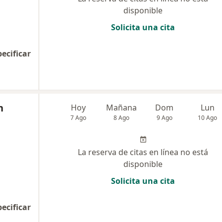
disponible
Solicita una cita
pecificar
n
Hoy
Mañana
Dom
Lun
7 Ago
8 Ago
9 Ago
10 Ago
La reserva de citas en línea no está
disponible
Solicita una cita
pecificar