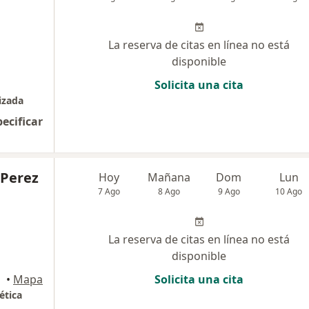
La reserva de citas en línea no está
disponible
Solicita una cita
izada
pecificar
 Perez
Hoy
Mañana
Dom
Lun
7 Ago
8 Ago
9 Ago
10 Ago
La reserva de citas en línea no está
disponible
illa
•
Mapa
Solicita una cita
ética