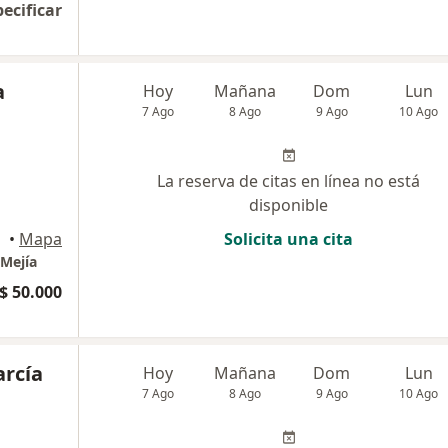
pecificar
a
Hoy
Mañana
Dom
Lun
7 Ago
8 Ago
9 Ago
10 Ago
La reserva de citas en línea no está
disponible
•
Mapa
Solicita una cita
 Mejía
$ 50.000
arcía
Hoy
Mañana
Dom
Lun
7 Ago
8 Ago
9 Ago
10 Ago