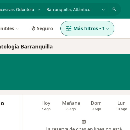
dad, enfermedad o nombre
p. ej. Bogotá
nibles
Seguro
Más filtros
•
1
ntología Barranquilla
io
Hoy
Mañana
Dom
Lun
7 Ago
8 Ago
9 Ago
10 Ago
La reserva de citas en línea no está