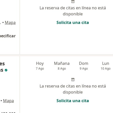
La reserva de citas en línea no está
disponible
, Barranquilla
•
Mapa
Solicita una cita
pecificar
es
Hoy
Mañana
Dom
Lun
as
7 Ago
8 Ago
9 Ago
10 Ago
La reserva de citas en línea no está
disponible
•
Mapa
Solicita una cita