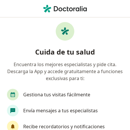
Men
Cirugía Periodontal Injerto De Tejido Blando • Barranquilla, Atlántico
Filtros
• 1
Seguro
Mapa
Especialistas en Cirugía periodontal: Injerto
Cuida de tu salud
de tejido blando Barranquilla
Encuentra los mejores especialistas y pide cita.
Descarga la App y accede gratuitamente a funciones
¿Qué especialidad estás buscando?
exclusivas para ti:
Odontólogo
Cirujano maxilofacial
Médico
Gestiona tus visitas fácilmente
Envía mensajes a tus especialistas
Recibe recordatorios y notificaciones