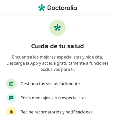
Men
¿Qué estás buscando?
Página De Inicio
Neurocirujano
Bogotá
Vanessa Borr
Cuida de tu salud
Encuentra los mejores especialistas y pide cita.
Descarga la App y accede gratuitamente a funciones
exclusivas para ti:
Dra.
Vanessa Borrero Muñoz
sobre las especializaciones
Neurocirujana
·
Ver más
Gestiona tus visitas fácilmente
Bogotá
2 direcciones
Núm. Colegiado: .
Envía mensajes a tus especialistas
3 opiniones
Recibe recordatorios y notificaciones