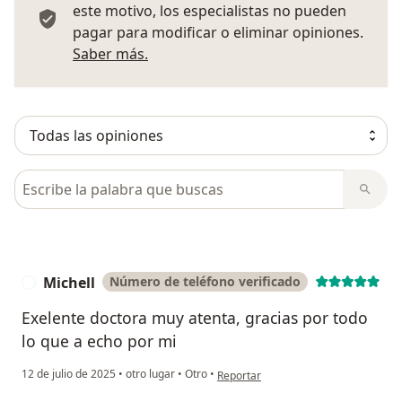
este motivo, los especialistas no pueden
pagar para modificar o eliminar opiniones.
Más información sobre opiniones
Saber más.
Busca en opiniones
Michell
Número de teléfono verificado
M
Exelente doctora muy atenta, gracias por todo
lo que a echo por mi
en opinión del usuario Michell
12 de julio de 2025
•
otro lugar
•
Otro
•
Reportar