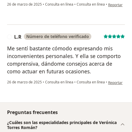
en opinión de
26 de marzo de 2025
•
Consulta en línea
•
Consulta en línea
•
Reportar
L.R
Número de teléfono verificado
L
Me sentí bastante cómodo expresando mis
inconvenientes personales. Y ella se comporto
comprensiva, dándome consejos acerca de
como actuar en futuras ocasiones.
en opinión del 
26 de marzo de 2025
•
Consulta en línea
•
Consulta en línea
•
Reportar
Preguntas frecuentes
¿Cuáles son las especialidades principales de Verónica
Torres Román?