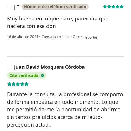
J T
Número de teléfono verificado
J
Muy buena en lo que hace, pareciera que
naciera con ese don
en opinión del usuario J T
18 de abril de 2025
•
Consulta en línea
•
Otro
•
Reportar
Juan David Mosquera Córdoba
J
Cita verificada
Durante la consulta, la profesional se comporto
de forma empática en todo momento. Lo que
me permitió darme la oportunidad de abrirme
sin tantos prejuicios acerca de mi auto-
percepción actual.