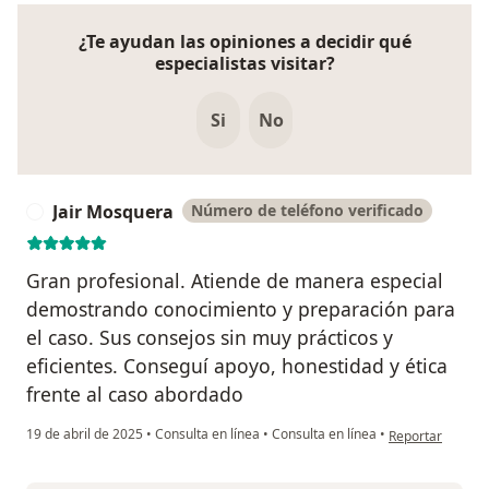
¿Te ayudan las opiniones a decidir qué
especialistas visitar?
Si
No
Jair Mosquera
Número de teléfono verificado
J
Gran profesional. Atiende de manera especial
demostrando conocimiento y preparación para
el caso. Sus consejos sin muy prácticos y
eficientes. Conseguí apoyo, honestidad y ética
frente al caso abordado
en opinión del u
19 de abril de 2025
•
Consulta en línea
•
Consulta en línea
•
Reportar