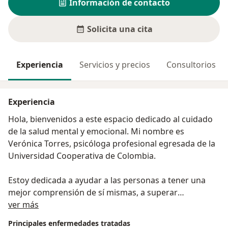
Información de contacto
Solicita una cita
Experiencia
Servicios y precios
Consultorios
Experiencia
Hola, bienvenidos a este espacio dedicado al cuidado
de la salud mental y emocional. Mi nombre es
Verónica Torres, psicóloga profesional egresada de la
Universidad Cooperativa de Colombia.
Estoy dedicada a ayudar a las personas a tener una
mejor comprensión de sí mismas, a superar
Acerca de mí
obstáculos o situaciones y a encontrar estabilidad en
ver más
sus vidas. Por medio de la terapia, la orientación, el
Principales enfermedades tratadas