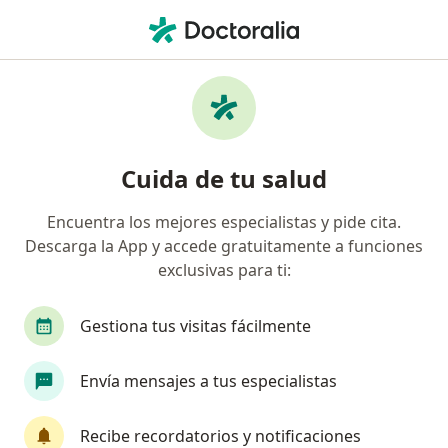
Men
Consulta Psicológica Por Ansiedad • Cali, Valle del Cauca
Filtros
• 1
Seguro
Mapa
Especialistas en Consulta psicológica por
Cuida de tu salud
ansiedad Cali
Encuentra los mejores especialistas y pide cita.
Descarga la App y accede gratuitamente a funciones
¿Qué especialidad estás buscando?
exclusivas para ti:
Psicólogo
Psicoanalista
Sexólogo
Te
Gestiona tus visitas fácilmente
Envía mensajes a tus especialistas
Recibe recordatorios y notificaciones