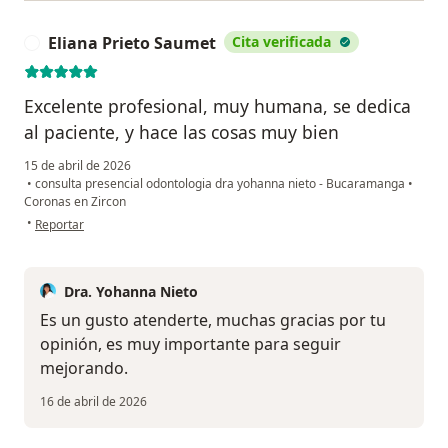
Eliana Prieto Saumet
Cita verificada
E
Excelente profesional, muy humana, se dedica
al paciente, y hace las cosas muy bien
15 de abril de 2026
•
consulta presencial odontologia dra yohanna nieto - Bucaramanga
•
Coronas en Zircon
en opinión del usuario Eliana Prieto Saumet
•
Reportar
Dra. Yohanna Nieto
Es un gusto atenderte, muchas gracias por tu
opinión, es muy importante para seguir
mejorando.
16 de abril de 2026