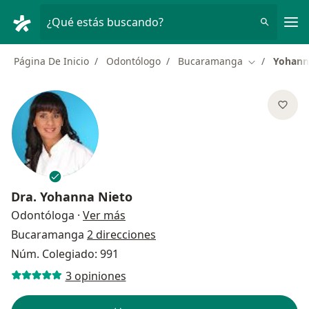
Men
¿Qué estás buscando?
Página De Inicio
Odontólogo
Bucaramanga
Yohann
Cambiar de 
Dra.
Yohanna Nieto
sobre las especializaciones
Odontóloga
·
Ver más
Bucaramanga
2 direcciones
Núm. Colegiado: 991
3 opiniones