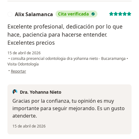
Alix Salamanca
Cita verificada
A
Excelente profesional, dedicación por lo que
hace, paciencia para hacerse entender.
Excelentes precios
15 de abril de 2026
•
consulta presencial odontologia dra yohanna nieto - Bucaramanga
•
Visita Odontología
en opinión del usuario Alix Salamanca
•
Reportar
Dra. Yohanna Nieto
Gracias por la confianza, tu opinión es muy
importante para seguir mejorando. Es un gusto
atenderte.
15 de abril de 2026