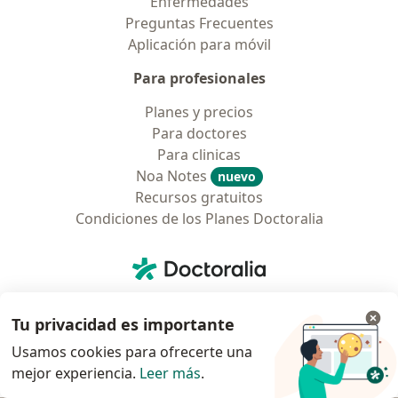
Enfermedades
Preguntas Frecuentes
Aplicación para móvil
Para profesionales
Planes y precios
Para doctores
Para clinicas
Noa Notes
nuevo
Recursos gratuitos
Condiciones de los Planes Doctoralia
Contacto
Doctoralia - Página de inicio
Doctoralia Colombia, SAS
Tv 23 No. 97 - 73
Tu privacidad es importante
Municipio: Bogotá D.C., Colombia
Usamos cookies para ofrecerte una
mejor experiencia.
Leer más
.