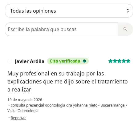
Busca en opiniones
Javier Ardila
Cita verificada
J
Muy profesional en su trabajo por las
explicaciones que me dijo sobre el tratamiento
a realizar
19 de mayo de 2026
•
consulta presencial odontologia dra yohanna nieto - Bucaramanga
•
Visita Odontología
en opinión del usuario Javier Ardila
•
Reportar