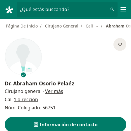
Men
¿Qué estás buscando?
Página De Inicio
Cirujano General
Cali
Abraham Oso
Cambiar de ciuda
Dr.
Abraham Osorio Pelaéz
sobre las especializaciones
Cirujano general
·
Ver más
Cali
1 dirección
Núm. Colegiado: 56751
Información de contacto