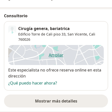
Consultorio
Cirugía genera, bariatrica
Edificio Torre de Cali piso 33,
San Vicente
,
Cali
760026
Ampliar
se abre en una nueva pestañ
Disponibilidad
Este especialista no ofrece reserva online en esta
dirección
¿Qué puedo hacer ahora?
Mostrar más detalles
sobre la dirección