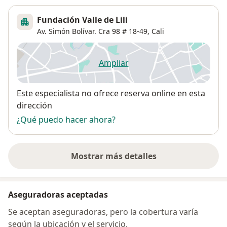
Fundación Valle de Lili
Av. Simón Bolívar. Cra 98 # 18-49,
Cali
Ampliar
se abre en una nueva pestañ
Disponibilidad
Este especialista no ofrece reserva online en esta
dirección
¿Qué puedo hacer ahora?
Mostrar más detalles
sobre la dirección
Aseguradoras aceptadas
Se aceptan aseguradoras, pero la cobertura varía
según la ubicación y el servicio.