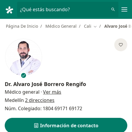
Men
¿Qué estás buscando?
Página De Inicio
Médico General
Cali
Alvaro José B
Cambiar de ciudad
Dr.
Alvaro José Borrero Rengifo
sobre las especializaciones
Médico general
·
Ver más
Medellín
2 direcciones
Núm. Colegiado: 1804 69171 69172
Información de contacto