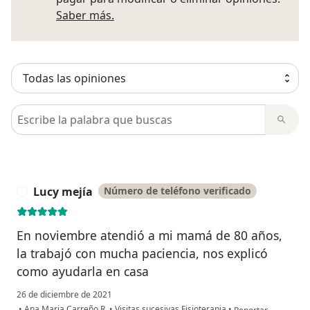
Más información sobre opiniones
Saber más.
Busca en opiniones
Lucy mejía
Número de teléfono verificado
L
En noviembre atendió a mi mamá de 80 años,
la trabajó con mucha paciencia, nos explicó
como ayudarla en casa
26 de diciembre de 2021
en opinión del usua
•
Ana Maria Carreño R.
•
Visitas sucesivas Fisioterapia
•