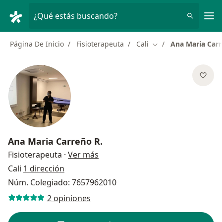
Men
¿Qué estás buscando?
Página De Inicio
Fisioterapeuta
Cali
Ana Maria Carr
Cambiar de ciudad
Ana Maria Carreño R.
sobre las especializaciones
Fisioterapeuta
·
Ver más
Cali
1 dirección
Núm. Colegiado: 7657962010
2 opiniones