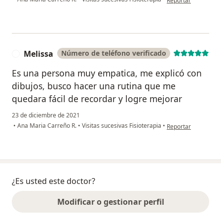
Reportar
Melissa
Número de teléfono verificado
M
Es una persona muy empatica, me explicó con
dibujos, busco hacer una rutina que me
quedara fácil de recordar y logre mejorar
23 de diciembre de 2021
en opinión del usua
•
Ana Maria Carreño R.
•
Visitas sucesivas Fisioterapia
•
Reportar
¿Es usted este doctor?
Modificar o gestionar perfil