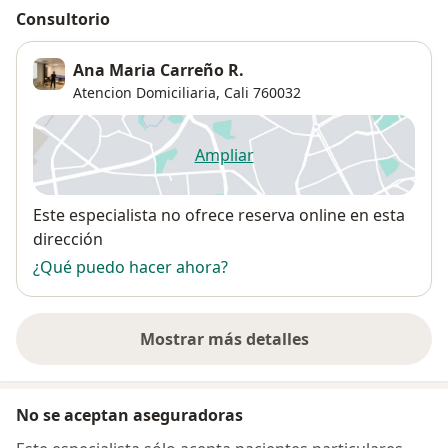
Consultorio
Ana Maria Carreño R.
Atencion Domiciliaria,
Cali
760032
Ampliar
se abre en una nueva pestañ
Disponibilidad
Este especialista no ofrece reserva online en esta
dirección
¿Qué puedo hacer ahora?
Mostrar más detalles
sobre la dirección
No se aceptan aseguradoras