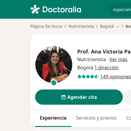
especiali
Página De Inicio
Nutricionista
Bogotá
An
Cambiar
Prof.
Ana Victoria P
s
Nutricionista
·
Ver más
Bogotá
1 dirección
149 opinione
Agendar cita
Experiencia
Servicios y precios
Co