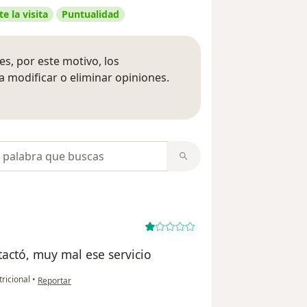
e la visita
Puntualidad
s, por este motivo, los
 modificar o eliminar opiniones.
 opiniones
opiniones
ctó, muy mal ese servicio
en opinión del usuario I
ricional
•
Reportar