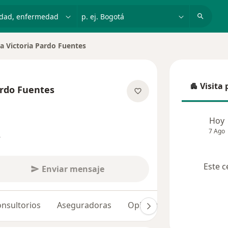
dad, enfermedad o nombre
p. ej. Bogotá
a Victoria Pardo Fuentes
 de ciudad
Visita 
ardo Fuentes
Visita p
obre las especializaciones
Hoy
7 Ago
s
Este c
Enviar mensaje
nsultorios
Aseguradoras
Opiniones (149)