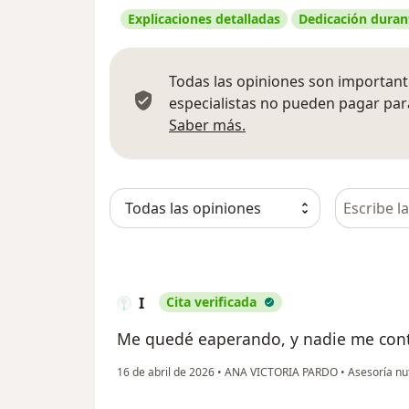
Explicaciones detalladas
Dedicación durant
Todas las opiniones son importante
especialistas no pueden pagar para
Más información sobre
Saber más.
Busca en 
I
Cita verificada
Me quedé eaperando, y nadie me conta
16 de abril de 2026
•
ANA VICTORIA PARDO
•
Asesoría nut