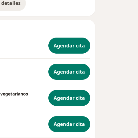
detalles
bre la experiencia
Agendar cita
Agendar cita
 vegetarianos
Agendar cita
Agendar cita