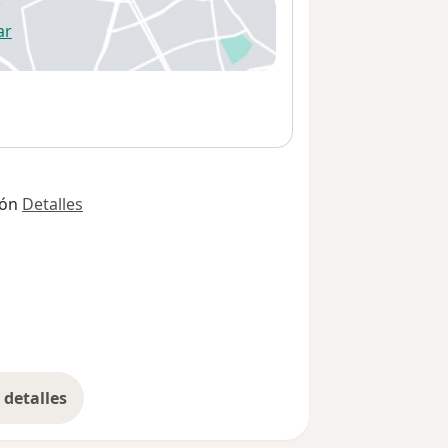
ar
 abre en una nueva pestaña
ión
Detalles
detalles
bre la dirección