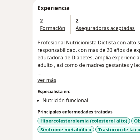
Experiencia
2
2
Formación
Aseguradoras aceptadas
Profesional Nutricionista Dietista con alto 
responsabilidad, con mas de 20 años de experiencia en Nutri
educadora de Diabetes, amplia experiencia 
adulto , así como de madres gestantes y la
Acerca de mí
Especialista en manejo de la obesidad de m
ver más
diabetes dislipidemias, enfermedad renal, 
Especialista en:
diverticulitis, hipertensión, enfermedad celiaca, estreñimiento y enfermedades
Nutrición funcional
oncológicas entre otras .
Principales enfermedades tratadas
Hipercolesterolemia (colesterol alto)
Ob
Síndrome metabólico
Trastorno de la c