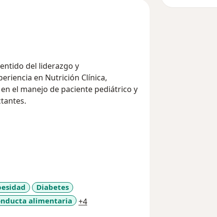
sentido del liderazgo y
ción Clínica,
en el manejo de paciente pediátrico y
ctantes.
anera integral, síndrome metabólico,
trastornos de la conducta alimentaria,
esidad
Diabetes
a11y_sr_more_diseases
onducta alimentaria
+4