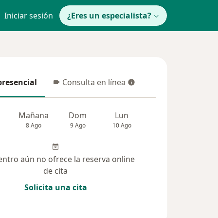
Iniciar sesión
¿Eres un especialista?
presencial
Consulta en línea
resencial
Consulta en línea
Mañana
Dom
Lun
Mar
Mié
8 Ago
9 Ago
10 Ago
11 Ago
12 Ag
entro aún no ofrece la reserva online
de cita
Solicita una cita