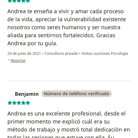
Andrea te enseña a vivir y amar cada proceso
de la vida, apreciar la vulnerabilidad existente
nosotros como seres humanos y ser nuestra
aliada para sentirnos fortalecidos. Gracias
Andrea por tu guía.
24 de junio de 2021
•
Consultorio privado
•
Visitas sucesivas Psicología
en opinión del usuario Katherine
•
Reportar
Benjamin
Número de teléfono verificado
B
Andrea es una excelente profesional, desde el
primer momento me explicó cuál era su
método de trabajo y mostró total dedicación en
todas las sesiones que estuve con ella. Su