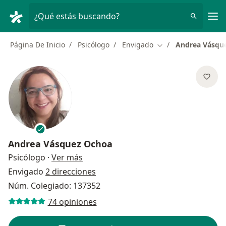
Men
¿Qué estás buscando?
Página De Inicio
Psicólogo
Envigado
Andrea Vásqu
Cambiar de ciudad
Andrea Vásquez Ochoa
sobre las especializaciones
Psicólogo
·
Ver más
Envigado
2 direcciones
Núm. Colegiado: 137352
74 opiniones