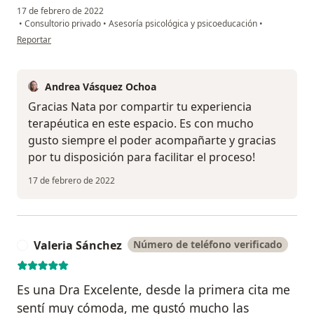
17 de febrero de 2022
•
Consultorio privado
•
Asesoría psicológica y psicoeducación
•
en opinión del usuario Natalia P
Reportar
Andrea Vásquez Ochoa
Gracias Nata por compartir tu experiencia
terapéutica en este espacio. Es con mucho
gusto siempre el poder acompañarte y gracias
por tu disposición para facilitar el proceso!
17 de febrero de 2022
Valeria Sánchez
Número de teléfono verificado
V
Es una Dra Excelente, desde la primera cita me
sentí muy cómoda, me gustó mucho las