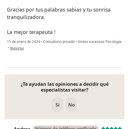
Gracias por tus palabras sabias y tu sonrisa
tranquilizadora.
La mejor terapeuta !
15 de enero de 2024
•
Consultorio privado
•
Visitas sucesivas Psicología
en opinión del usuario Lina Gómez
•
Reportar
¿Te ayudan las opiniones a decidir qué
especialistas visitar?
Si
No
Andrea
Número de teléfono verificado
A