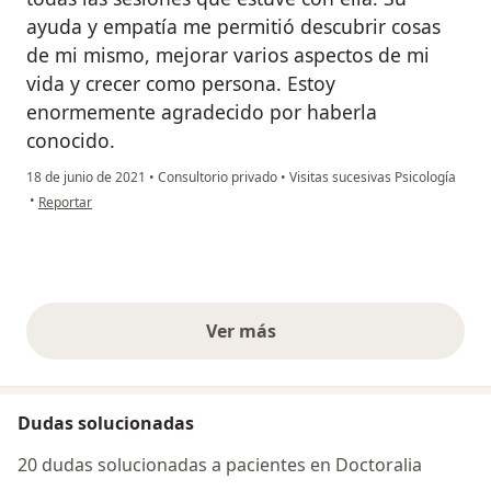
ayuda y empatía me permitió descubrir cosas
de mi mismo, mejorar varios aspectos de mi
vida y crecer como persona. Estoy
enormemente agradecido por haberla
conocido.
18 de junio de 2021
•
Consultorio privado
•
Visitas sucesivas Psicología
en opinión del usuario Benjamin
•
Reportar
Ver más
opiniones anteriores
Dudas solucionadas
20 dudas solucionadas a pacientes en Doctoralia