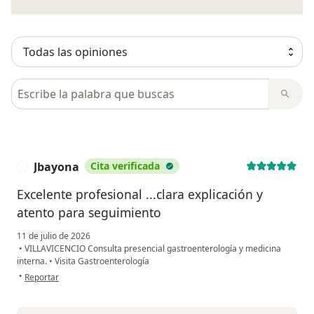
Busca en opiniones
Jbayona
Cita verificada
J
Excelente profesional ...clara explicación y
atento para seguimiento
11 de julio de 2026
•
VILLAVICENCIO Consulta presencial gastroenterología y medicina
interna.
•
Visita Gastroenterología
en opinión del usuario Jbayona
•
Reportar