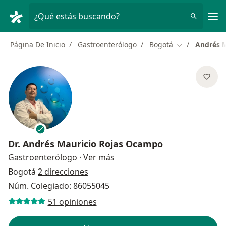
Men
¿Qué estás buscando?
Página De Inicio
Gastroenterólogo
Bogotá
Andrés 
Cambiar de ci
Dr.
Andrés Mauricio Rojas Ocampo
sobre las especializaciones
Gastroenterólogo
·
Ver más
Bogotá
2 direcciones
Núm. Colegiado: 86055045
51 opiniones