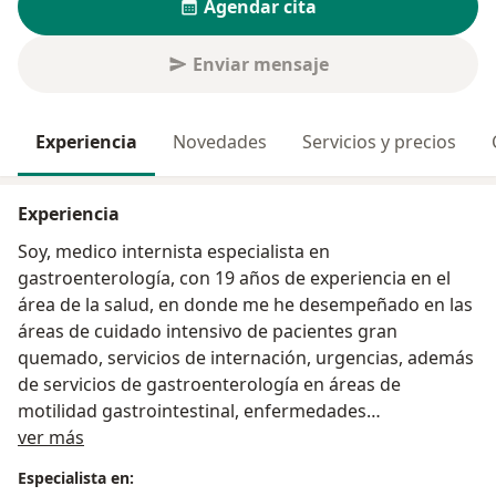
Agendar cita
Enviar mensaje
Experiencia
Novedades
Servicios y precios
Experiencia
Soy, medico internista especialista en
gastroenterología, con 19 años de experiencia en el
área de la salud, en donde me he desempeñado en las
áreas de cuidado intensivo de pacientes gran
quemado, servicios de internación, urgencias, además
de servicios de gastroenterología en áreas de
motilidad gastrointestinal, enfermedades
Acerca de mí
inflamatorias, servicios de endoscopias digestiva alta y
ver más
baja.
Especialista en: