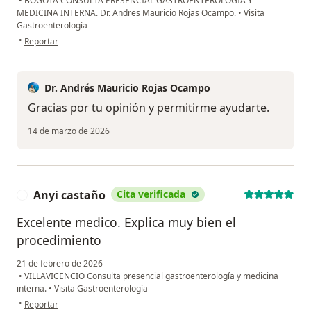
•
BOGOTA CONSULTA PRESENCIAL GASTROENTEROLOGIA Y
MEDICINA INTERNA. Dr. Andres Mauricio Rojas Ocampo.
•
Visita
Gastroenterología
en opinión del usuario María García
•
Reportar
Dr. Andrés Mauricio Rojas Ocampo
Gracias por tu opinión y permitirme ayudarte.
14 de marzo de 2026
Anyi castaño
Cita verificada
A
Excelente medico. Explica muy bien el
procedimiento
21 de febrero de 2026
•
VILLAVICENCIO Consulta presencial gastroenterología y medicina
interna.
•
Visita Gastroenterología
en opinión del usuario Anyi castaño
•
Reportar