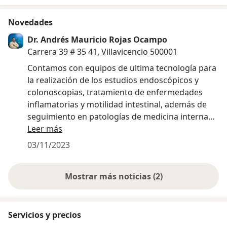
Novedades
Dr. Andrés Mauricio Rojas Ocampo
Carrera 39 # 35 41, Villavicencio 500001
Contamos con equipos de ultima tecnología para
la realización de los estudios endoscópicos y
colonoscopias, tratamiento de enfermedades
inflamatorias y motilidad intestinal, además de
seguimiento en patologías de medicina interna
como LES, artritis, insuficiencia cardiaca,
Leer más
obesidad, hipertensión arterial y diabetes
03/11/2023
mellitus, etc.
Mostrar más noticias (2)
Servicios y precios