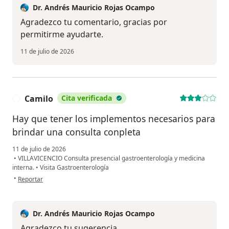
Dr. Andrés Mauricio Rojas Ocampo
Agradezco tu comentario, gracias por
permitirme ayudarte.
11 de julio de 2026
Camilo
Cita verificada
C
Hay que tener los implementos necesarios para
brindar una consulta conpleta
11 de julio de 2026
•
VILLAVICENCIO Consulta presencial gastroenterología y medicina
interna.
•
Visita Gastroenterología
en opinión del usuario Camilo
•
Reportar
Dr. Andrés Mauricio Rojas Ocampo
Agradezco tu sugerencia.