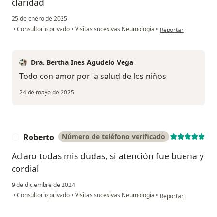
claridad
25 de enero de 2025
en opinión del usuari
•
Consultorio privado
•
Visitas sucesivas Neumología
•
Reportar
Dra. Bertha Ines Agudelo Vega
Todo con amor por la salud de los niños
24 de mayo de 2025
Roberto
Número de teléfono verificado
R
Aclaro todas mis dudas, si atención fue buena y
cordial
9 de diciembre de 2024
en opinión del usuari
•
Consultorio privado
•
Visitas sucesivas Neumología
•
Reportar