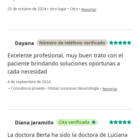
en opinión del usuario Fernanda
25 de octubre de 2024
•
otro lugar
•
Otro
•
Reportar
Dayana
Número de teléfono verificado
D
Excelente profesional, muy buen trato con el
paciente brindando soluciones oportunas a
cada necesidad
4 de septiembre de 2024
en opinión del usuar
•
Consultorio privado
•
Visitas sucesivas Neumología
•
Reportar
Diana Jaramillo
Cita verificada
D
La doctora Berta ha sido la doctora de Luciana