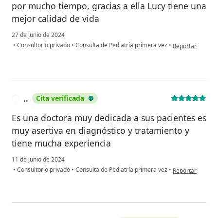
por mucho tiempo, gracias a ella Lucy tiene una
mejor calidad de vida
27 de junio de 2024
en opinión del u
•
Consultorio privado
•
Consulta de Pediatría primera vez
•
Reportar
..
Cita verificada
.
Es una doctora muy dedicada a sus pacientes es
muy asertiva en diagnóstico y tratamiento y
tiene mucha experiencia
11 de junio de 2024
en opinión del us
•
Consultorio privado
•
Consulta de Pediatría primera vez
•
Reportar