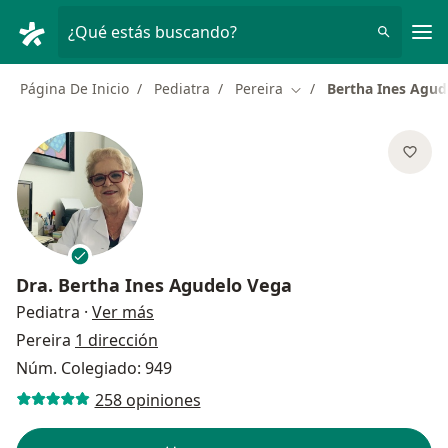
Men
¿Qué estás buscando?
Página De Inicio
Pediatra
Pereira
Bertha Ines Agud
Cambiar de ciudad
Dra.
Bertha Ines Agudelo Vega
sobre las especializaciones
Pediatra
·
Ver más
Pereira
1 dirección
Núm. Colegiado: 949
258 opiniones