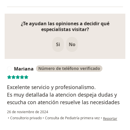
¿Te ayudan las opiniones a decidir qué
especialistas visitar?
Si
No
Mariana
Número de teléfono verificado
M
Excelente servicio y profesionalismo.
Es muy detallada la atencion despeja dudas y
escucha con atención resuelve las necesidades
26 de noviembre de 2024
en opinión del u
•
Consultorio privado
•
Consulta de Pediatría primera vez
•
Reportar