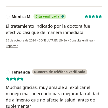
Monica M.
Cita verificada
M
El tratamiento indicado por la doctora fue
efectivo casi que de manera inmediata
25 de octubre de 2024
•
CONSULTA EN LINEA
•
Consulta en línea
•
en opinión del usuario Monica M.
Reportar
Fernanda
Número de teléfono verificado
F
Muchas gracias, muy amable al explicar el
manejo mas adecuado para mejorar la calidad
de alimento que no afecte la salud, antes de
suplementar