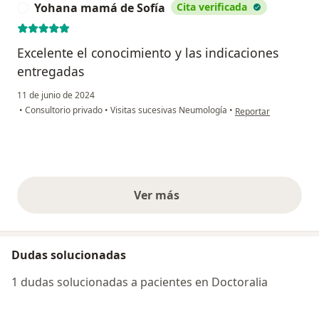
Yohana mamá de Sofía
Cita verificada
Y
Excelente el conocimiento y las indicaciones
entregadas
11 de junio de 2024
en opinión del usuar
•
Consultorio privado
•
Visitas sucesivas Neumología
•
Reportar
Ver más
opiniones anteriores
Dudas solucionadas
1 dudas solucionadas a pacientes en Doctoralia