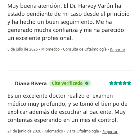
Muy buena atención. El Dr. Harvey Varón ha
estado pendiente de mi caso desde el principio
y ha hecho un buen seguimiento. Me ha
generado mucha confianza y me ha parecido
un excelente profesional.
en opinión del u
8 de julio de 2026
•
Miomedco
•
Consulta de Oftalmología
•
Reportar
Diana Rivera
Cita verificada
D
Es un excelente doctor realizo el examen
médico muy profundo, y se tomó el tiempo de
explicar además de escuchar al paciente. Muy
contentas esperando en un mes el control.
en opinión del usuari
21 de junio de 2026
•
Miomedco
•
Visita Oftalmología
•
Reportar