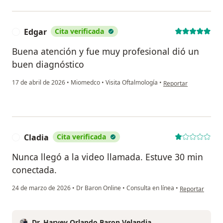
Edgar
Cita verificada
E
Buena atención y fue muy profesional dió un
buen diagnóstico
en opinión del usuari
17 de abril de 2026
•
Miomedco
•
Visita Oftalmología
•
Reportar
Cladia
Cita verificada
C
Nunca llegó a la video llamada. Estuve 30 min
conectada.
en opinión del 
24 de marzo de 2026
•
Dr Baron Online
•
Consulta en línea
•
Reportar
Dr. Harvey Orlando Baron Velandia