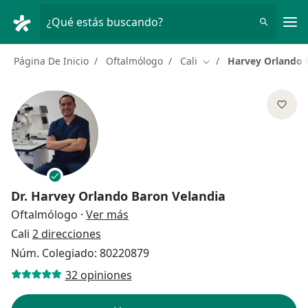
Men
¿Qué estás buscando?
Página De Inicio
Oftalmólogo
Cali
Harvey Orlando 
Cambiar de ciudad
Dr.
Harvey Orlando Baron Velandia
sobre las especializaciones
Oftalmólogo
·
Ver más
Cali
2 direcciones
Núm. Colegiado: 80220879
32 opiniones