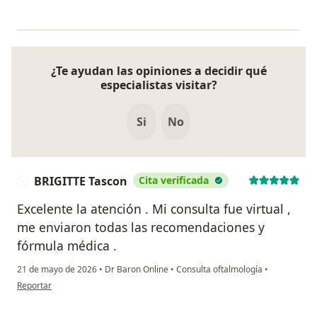
¿Te ayudan las opiniones a decidir qué
especialistas visitar?
Si
No
BRIGITTE Tascon
Cita verificada
B
Excelente la atención . Mi consulta fue virtual ,
me enviaron todas las recomendaciones y
fórmula médica .
21 de mayo de 2026
•
Dr Baron Online
•
Consulta oftalmología
•
en opinión del usuario BRIGITTE Tascon
Reportar