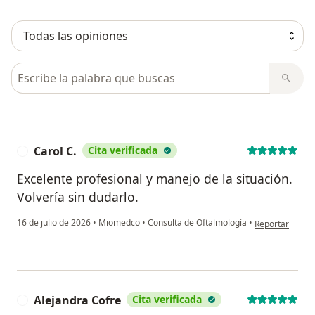
Busca en opiniones
Carol C.
Cita verificada
C
Excelente profesional y manejo de la situación.
Volvería sin dudarlo.
en opinión del 
16 de julio de 2026
•
Miomedco
•
Consulta de Oftalmología
•
Reportar
Alejandra Cofre
Cita verificada
A