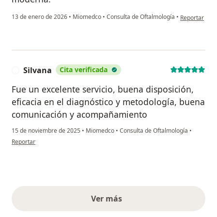
en opinión de
13 de enero de 2026
•
Miomedco
•
Consulta de Oftalmología
•
Reportar
Silvana
Cita verificada
S
Fue un excelente servicio, buena disposición,
eficacia en el diagnóstico y metodología, buena
comunicación y acompañamiento
15 de noviembre de 2025
•
Miomedco
•
Consulta de Oftalmología
•
en opinión del usuario Silvana
Reportar
Ver más
opiniones anteriores