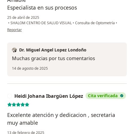
Especialista en sus procesos
25 de abril de 2025
•
SHALOM CENTRO DE SALUD VISUAL
•
Consulta de Optometría
•
en opinión del usuario Johana
Reportar
Dr. Miguel Angel Lopez Londoño
Muchas gracias por tus comentarios
14 de agosto de 2025
Heidi Johana Ibargüen López
Cita verificada
H
Excelente atención y dedicacion , secretaria
muy amable
13 de febrero de 2025