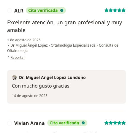
ALR
Cita verificada
A
Excelente atención, un gran profesional y muy
amable
1 de agosto de 2025
•
Dr Miguel Ángel López - Oftalmología Especializada
•
Consulta de
Oftalmología
en opinión del usuario ALR
•
Reportar
Dr. Miguel Angel Lopez Londoño
Con mucho gusto gracias
14 de agosto de 2025
Vivian Arana
Cita verificada
V