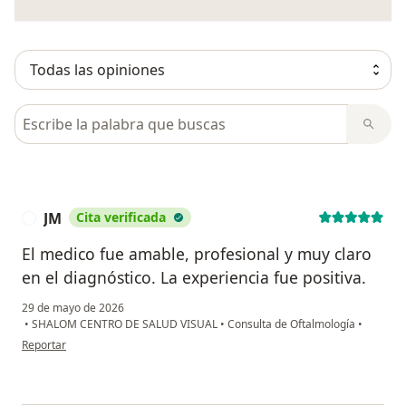
Busca en opiniones
JM
Cita verificada
J
El medico fue amable, profesional y muy claro
en el diagnóstico. La experiencia fue positiva.
29 de mayo de 2026
•
SHALOM CENTRO DE SALUD VISUAL
•
Consulta de Oftalmología
•
en opinión del usuario JM
Reportar