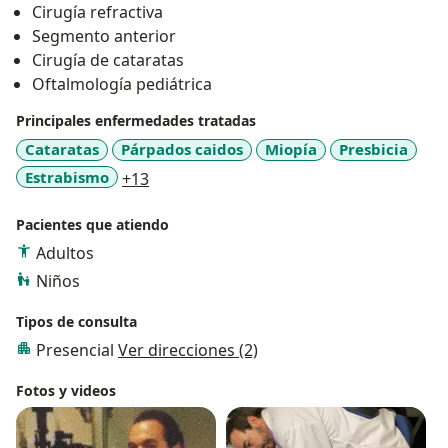
Cirugía refractiva
Segmento anterior
Cirugía de cataratas
Oftalmología pediátrica
Principales enfermedades tratadas
Cataratas
Párpados caidos
Miopía
Presbicia
a11y_sr_more_diseases
Estrabismo
+13
Pacientes que atiendo
Adultos
Niños
Tipos de consulta
Presencial
Ver direcciones (2)
Fotos y videos