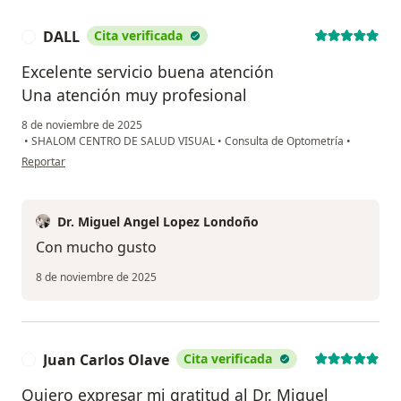
DALL
Cita verificada
D
Excelente servicio buena atención
Una atención muy profesional
8 de noviembre de 2025
•
SHALOM CENTRO DE SALUD VISUAL
•
Consulta de Optometría
•
en opinión del usuario DALL
Reportar
Dr. Miguel Angel Lopez Londoño
Con mucho gusto
8 de noviembre de 2025
Juan Carlos Olave
Cita verificada
J
Quiero expresar mi gratitud al Dr. Miguel