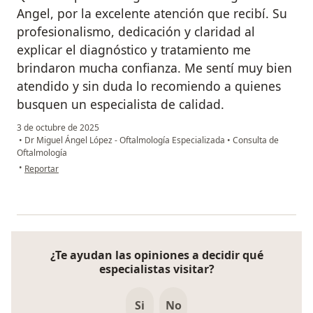
Angel, por la excelente atención que recibí. Su
profesionalismo, dedicación y claridad al
explicar el diagnóstico y tratamiento me
brindaron mucha confianza. Me sentí muy bien
atendido y sin duda lo recomiendo a quienes
busquen un especialista de calidad.
3 de octubre de 2025
•
Dr Miguel Ángel López - Oftalmología Especializada
•
Consulta de
Oftalmología
en opinión del usuario Juan Carlos Olave
•
Reportar
¿Te ayudan las opiniones a decidir qué
especialistas visitar?
Si
No