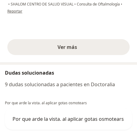
•
SHALOM CENTRO DE SALUD VISUAL
•
Consulta de Oftalmología
•
en opinión del usuario Heidi Johana Ibargüen López
Reportar
Ver más
opiniones anteriores
Dudas solucionadas
9 dudas solucionadas a pacientes en Doctoralia
Por que arde la vista. al aplicar gotas osmotears
Por que arde la vista. al aplicar gotas osmotears