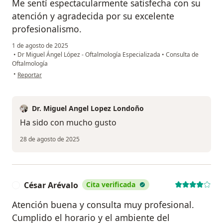
Me sentí espectacularmente satisfecha con su
atención y agradecida por su excelente
profesionalismo.
1 de agosto de 2025
•
Dr Miguel Ángel López - Oftalmología Especializada
•
Consulta de
Oftalmología
en opinión del usuario Vivian Arana
•
Reportar
Dr. Miguel Angel Lopez Londoño
Ha sido con mucho gusto
28 de agosto de 2025
César Arévalo
Cita verificada
C
Atención buena y consulta muy profesional.
Cumplido el horario y el ambiente del