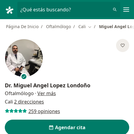
Men
¿Qué estás buscando?
Página De Inicio
Oftalmólogo
Cali
Miguel Angel Lo
Cambiar de ciudad
Dr.
Miguel Angel Lopez Londoño
sobre las especializaciones
Oftalmólogo
·
Ver más
Cali
2 direcciones
259 opiniones
Agendar cita