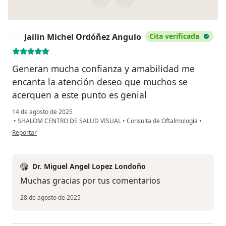
Jailin Michel Ordóñez Angulo
Cita verificada
J
Generan mucha confianza y amabilidad me
encanta la atención deseo que muchos se
acerquen a este punto es genial
14 de agosto de 2025
•
SHALOM CENTRO DE SALUD VISUAL
•
Consulta de Oftalmología
•
en opinión del usuario Jailin Michel Ordóñez Angulo
Reportar
Dr. Miguel Angel Lopez Londoño
Muchas gracias por tus comentarios
28 de agosto de 2025