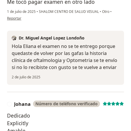
Me tocó pagar examen en otro lado
1 de julio de 2025
•
SHALOM CENTRO DE SALUD VISUAL
•
Otro
•
en opinión del usuario Eliana sanchez
Reportar
Dr. Miguel Angel Lopez Londoño
Hola Eliana el examen no se te entrego porque
quedaste de volver por las gafas la historia
clínica de oftalmologia y Optometria se te envío
si no lo recibiste con gusto se te vuelve a enviar
2 de julio de 2025
Johana
Número de teléfono verificado
J
Dedicado
Explicitly
Amable