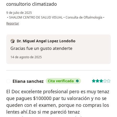
consultorio climatizado
9 de julio de 2025
•
SHALOM CENTRO DE SALUD VISUAL
•
Consulta de Oftalmología
•
en opinión del usuario César Arévalo
Reportar
Dr. Miguel Angel Lopez Londoño
Gracias fue un gusto atenderte
14 de agosto de 2025
Eliana sanchez
Cita verificada
E
El Doc excelente profesional pero es muy tenaz
que pagues $100000 par tu valoración y no se
queden con el examen, porque no compras los
lentes ahí.Eso si me pareció tenaz